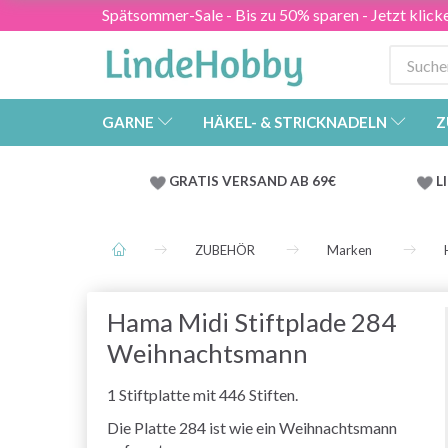
Spätsommer-Sale - Bis zu 50% sparen - Jetzt klick
GARNE
HÄKEL- & STRICKNADELN
Z
GRATIS VERSAND AB 69€
L
ZUBEHÖR
Marken
Hama Midi Stiftplade 284
Weihnachtsmann
1 Stiftplatte mit 446 Stiften.
Die Platte 284 ist wie ein Weihnachtsmann