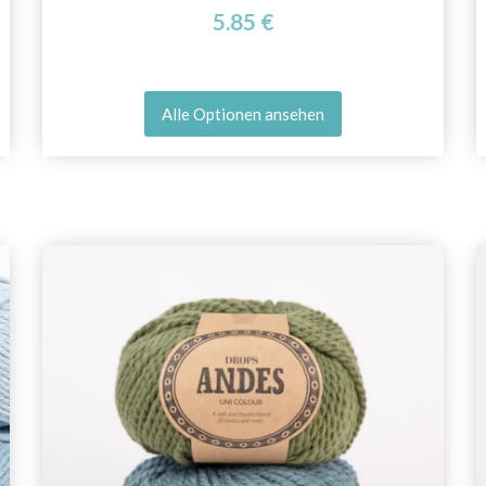
5.85 €
Alle Optionen ansehen
Sparen Sie bis zu 50%
Werden Sie Teil unserer Garn-Community
und erhalten Sie exklusiven Zugang zu
inspirierenden Strickmustern und speziellen
Angeboten!