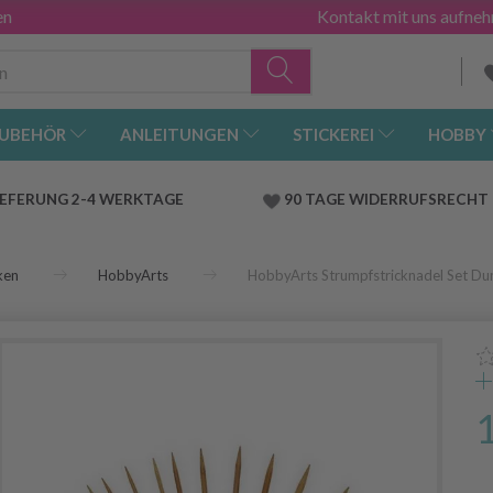
en
Kontakt mit uns aufne
UBEHÖR
ANLEITUNGEN
STICKEREI
HOBBY
IEFERUNG 2-4 WERKTAGE
90 TAGE WIDERRUFSRECHT
ken
HobbyArts
HobbyArts Strumpfstricknadel Set D