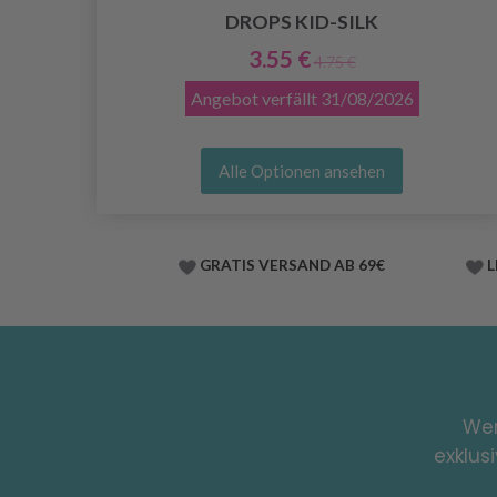
DROPS KID-SILK
3.55 €
4.75 €
Angebot verfällt
31/08/2026
Alle Optionen ansehen
GRATIS VERSAND AB 69€
L
Wer
exklus