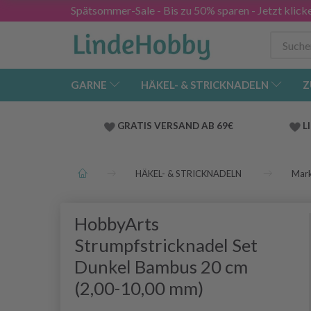
Spätsommer-Sale - Bis zu 50% sparen - Jetzt klick
GARNE
HÄKEL- & STRICKNADELN
Z
GRATIS VERSAND AB 69€
L
HÄKEL- & STRICKNADELN
Mar
HobbyArts
Strumpfstricknadel Set
Dunkel Bambus 20 cm
(2,00-10,00 mm)