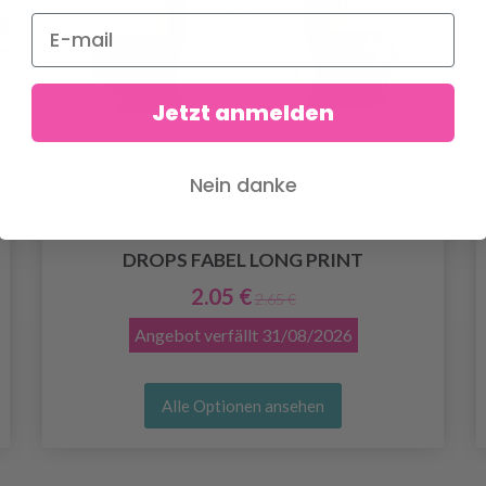
Jetzt anmelden
Nein danke
DROPS FABEL LONG PRINT
2.05 €
2.65 €
Angebot verfällt
31/08/2026
Alle Optionen ansehen