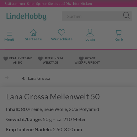
Spätsommer-Sale - Sparen Sie bis zu 50% - hier klicken
Anzeige ändern
Menü
GRATIS VERSAND
LIEFERUNG 2-4
90 TAGE
AB 69€
WERKTAGE
WIDERRUFSRECHT
Lana Grossa
Lana Grossa Meilenweit 50
Inhalt:
80% reine, neue Wolle, 20% Polyamid
Gewicht/Länge:
50 g = ca. 210 Meter
Empfohlene Nadeln:
2.50-3.00 mm