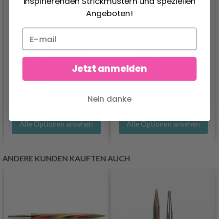
inspirierenden Strickmustern und speziellen
Angeboten!
LANA GROSSA
LANA GROSSA
MEILENWEIT 100
MEILENWEIT 100 ARTE
Jetzt anmelden
7.30 €
8.45 €
Nein danke
Alle Optionen ansehen
Alle Optionen ansehen
ANDERE KUNDEN KAUFTEN AUCH