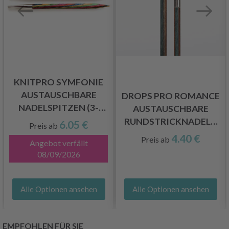
KNITPRO SYMFONIE
LN
AUSTAUSCHBARE
DROPS PRO ROMANCE
NADELSPITZEN (3-
AUSTAUSCHBARE
15.00MM)
RUNDSTRICKNADELN
6.05 €
Preis ab
(3.00-10.00 MM)
4.40 €
Preis ab
Angebot verfällt
08/09/2026
Alle Optionen ansehen
Alle Optionen ansehen
EMPFOHLEN FÜR SIE