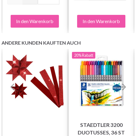
In den Warenkorb
In den Warenkorb
ANDERE KUNDEN KAUFTEN AUCH
20%
Rabatt
Sparen Sie bis zu 50%
Werden Sie Teil unserer Garn-Community
und erhalten Sie exklusiven Zugang zu
inspirierenden Strickmustern und speziellen
Angeboten!
STAEDTLER 3200
DUOTUSSES, 36 ST