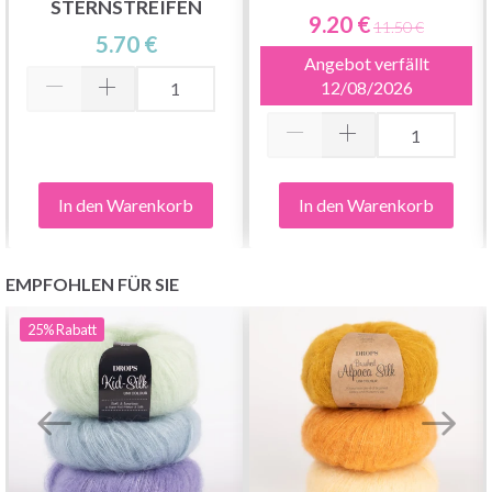
STERNSTREIFEN
9.20 €
11.50 €
5.70 €
Angebot verfällt
Jetzt anmelden
12/08/2026
Nein danke
In den Warenkorb
In den Warenkorb
EMPFOHLEN FÜR SIE
25%
Rabatt