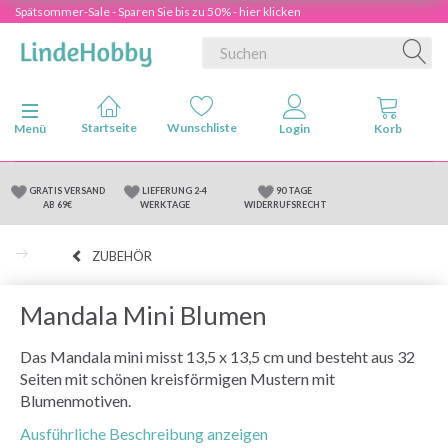
Spätsommer-Sale - Sparen Sie bis zu 50% - hier klicken
Anzeige ändern
Menü
GRATIS VERSAND
LIEFERUNG 2-4
90 TAGE
AB 69€
WERKTAGE
WIDERRUFSRECHT
ZUBEHÖR
Mandala Mini Blumen
Das Mandala mini misst 13,5 x 13,5 cm und besteht aus 32
Seiten mit schönen kreisförmigen Mustern mit
Blumenmotiven.
Ausführliche Beschreibung anzeigen