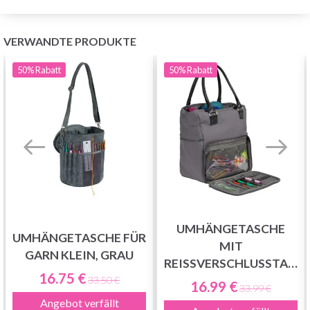
VERWANDTE PRODUKTE
50%
Rabatt
50%
Rabatt
UMHÄNGETASCHE
UMHÄNGETASCHE FÜR
MIT
GARN KLEIN, GRAU
REISSVERSCHLUSSTASCH
16.75 €
DUNKELGRAU
33.50 €
16.99 €
33.99 €
Angebot verfällt