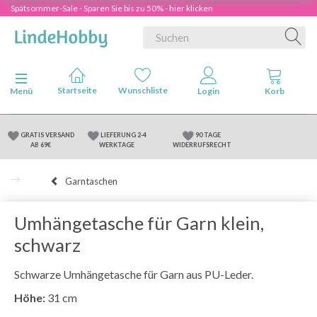
Spätsommer-Sale - Sparen Sie bis zu 50% - hier klicken
Anzeige ändern
Menü
GRATIS VERSAND
LIEFERUNG 2-4
90 TAGE
AB 69€
WERKTAGE
WIDERRUFSRECHT
Garntaschen
Umhängetasche für Garn klein,
schwarz
Schwarze Umhängetasche für Garn aus PU-Leder.
Höhe:
31 cm