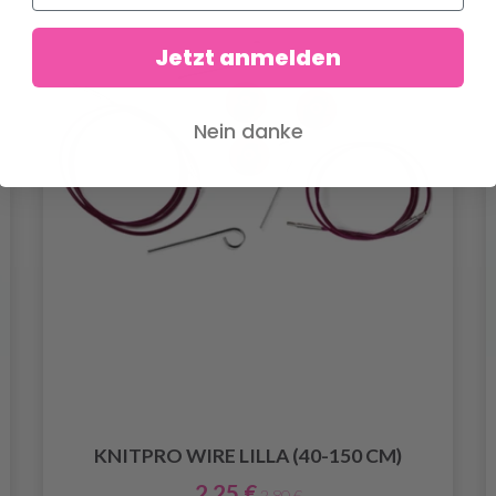
Jetzt anmelden
Nein danke
KNITPRO WIRE LILLA (40-150 CM)
2.25 €
2.80 €