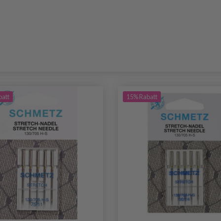
batt
15% Rabatt