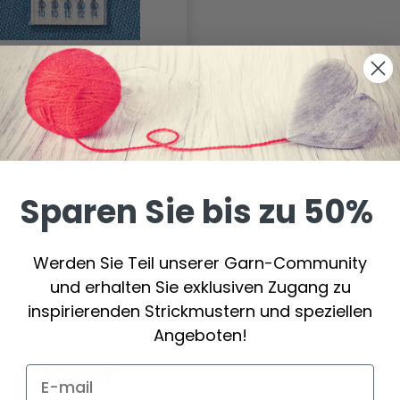
HMETZ UNIVERSELLE
HMASCHINENNADELN
70-90, 5-TLG
3.80 €
4.45 €
Anzahl
Sparen Sie bis zu 50%
Werden Sie Teil unserer Garn-Community
und erhalten Sie exklusiven Zugang zu
inspirierenden Strickmustern und speziellen
Angeboten!
20%
Rabatt