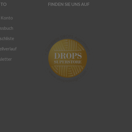
TO
FINDEN SIE UNS AUF
 Konto
ssbuch
chliste
llverlauf
letter