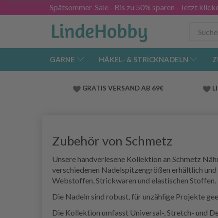
Spätsommer-Sale - Bis zu 50% sparen - Jetzt klick
GARNE
HÄKEL- & STRICKNADELN
Z
GRATIS VERSAND AB 69€
L
Zubehör von Schmetz
Unsere handverlesene Kollektion an Schmetz Nähm
verschiedenen Nadelspitzengrößen erhältlich und 
Webstoffen, Strickwaren und elastischen Stoffen.
Die Nadeln sind robust, für unzählige Projekte ge
Die Kollektion umfasst Universal-, Stretch- und De