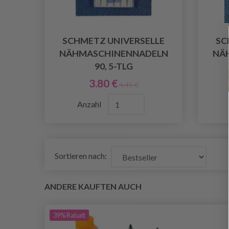
SCHMETZ UNIVERSELLE
SC
NÄHMASCHINENNADELN
NÄ
90, 5-TLG
3.80 €
4.45 €
Anzahl
Sortieren nach:
ANDERE KAUFTEN AUCH
39%
Rabatt