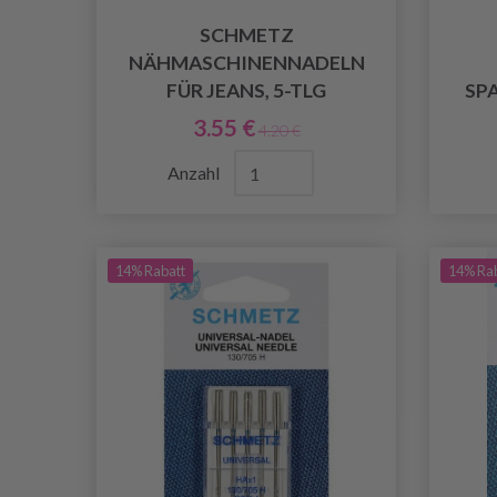
SCHMETZ
NÄHMASCHINENNADELN
FÜR JEANS, 5-TLG
SP
3.55 €
4.20 €
Anzahl
14% Rabatt
14% Ra