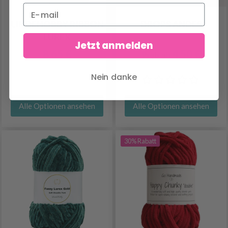
LINDEHOBBY RIBBON
DROPS ANDES
LUREX
Jetzt anmelden
8.65 €
4.50 €
Preis ab
Nein danke
Alle Optionen ansehen
Alle Optionen ansehen
30% Rabatt