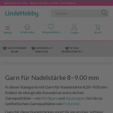
Spätsommer-Sale - Sparen Sie bis zu 50% - hier klicken
Anzeige ändern
Menü
GRATIS VERSAND
LIEFERUNG 2-4
90 TAGE
AB 69€
WERKTAGE
WIDERRUFSRECHT
Garn für Nadelstärke 8–9.00 mm
In dieser Kategorie mit Garn für Nadelstärke 8.00–9.00 mm
findest du eine große Auswahl an extra dicken
Garnqualitäten – von
Wollgarn
und
Alpakagarn
bis hin zu
synthetischen Garnqualitäten wie
Polyester
.
Garn für diese Nadelstärken sorgt für ein grobes, luftiges