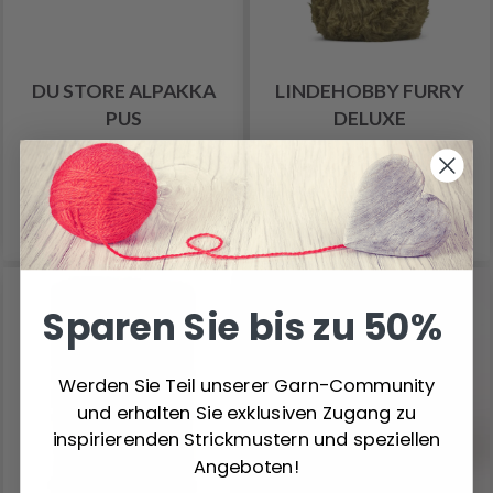
DU STORE ALPAKKA
LINDEHOBBY FURRY
PUS
DELUXE
7.70 €
4.45 €
Alle Optionen ansehen
Alle Optionen ansehen
Sparen Sie bis zu 50%
Werden Sie Teil unserer Garn-Community
und erhalten Sie exklusiven Zugang zu
inspirierenden Strickmustern und speziellen
Angeboten!