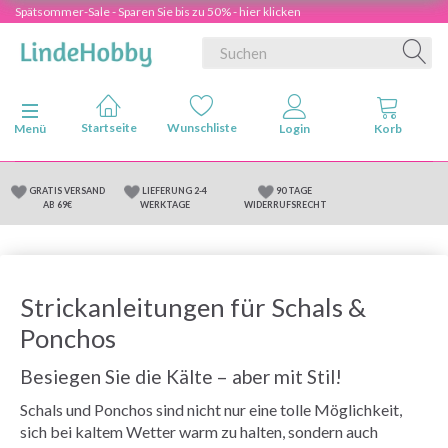
Spätsommer-Sale - Sparen Sie bis zu 50% - hier klicken
Anzeige ändern
Menü
GRATIS VERSAND
LIEFERUNG 2-4
90 TAGE
AB 69€
WERKTAGE
WIDERRUFSRECHT
Strickanleitungen für Schals &
Ponchos
Besiegen Sie die Kälte – aber mit Stil!
Schals und Ponchos sind nicht nur eine tolle Möglichkeit,
sich bei kaltem Wetter warm zu halten, sondern auch