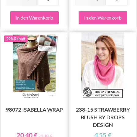
In den Warenkorb
In den Warenkorb
29% Rabatt
98072 ISABELLA WRAP
238-15 STRAWBERRY
BLUSH BY DROPS
DESIGN
20.40 €
4.55 €
29.10 €