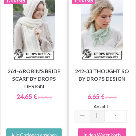
12% Rabatt
15% Rabatt
261-6 ROBIN'S BRIDE
242-33 THOUGHT SO
SCARF BY DROPS
BY DROPS DESIGN
DESIGN
24.65 €
6.65 €
28.25 €
7.85 €
Anzahl
In den Warenkorb
Alle Optionen ansehen