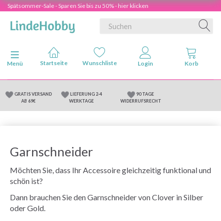
Spätsommer-Sale - Sparen Sie bis zu 50% - hier klicken
Anzeige ändern
Menü
GRATIS VERSAND
LIEFERUNG 2-4
90 TAGE
AB 69€
WERKTAGE
WIDERRUFSRECHT
Garnschneider
Möchten Sie, dass Ihr Accessoire gleichzeitig funktional und
schön ist?
Dann brauchen Sie den Garnschneider von Clover in Silber
oder Gold.