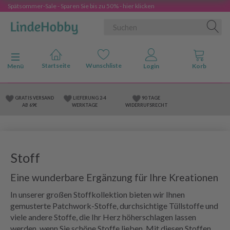
Spätsommer-Sale - Sparen Sie bis zu 50% - hier klicken
Anzeige ändern
Menü
GRATIS VERSAND
LIEFERUNG 2-4
90 TAGE
AB 69€
WERKTAGE
WIDERRUFSRECHT
Stoff
Eine wunderbare Ergänzung für Ihre Kreationen
In unserer großen Stoffkollektion bieten wir Ihnen
gemusterte Patchwork-Stoffe, durchsichtige Tüllstoffe und
viele andere Stoffe, die Ihr Herz höherschlagen lassen
werden, wenn Sie schöne Stoffe lieben. Mit diesen Stoffen