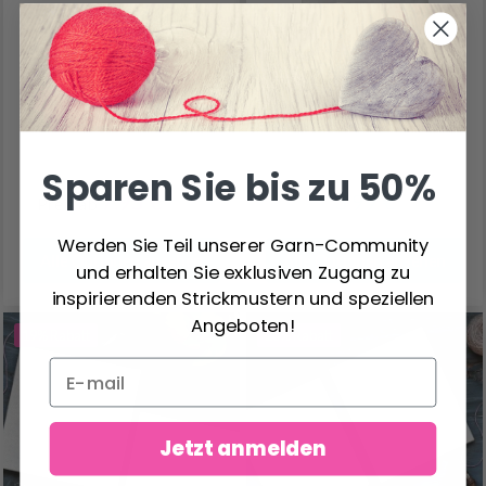
STOFF, METERWARE
ORGANZASÄCKCHEN,
7X10 CM, 10 STÜCK.
Sparen Sie bis zu 50%
7.95 €
3.99 €
Preis ab
8.80 €
Werden Sie Teil unserer Garn-Community
Alle Optionen ansehen
Alle Optionen ansehen
und erhalten Sie exklusiven Zugang zu
inspirierenden Strickmustern und speziellen
Angeboten!
19% Rabatt
20% Rabatt
Jetzt anmelden