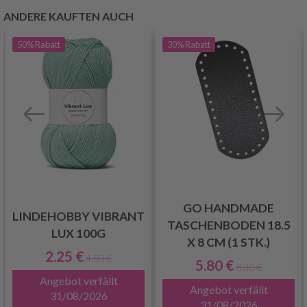
ANDERE KAUFTEN AUCH
50%
Rabatt
30%
Rabatt
GO HANDMADE
LINDEHOBBY VIBRANT
TASCHENBODEN 18.5
LUX 100G
X 8 CM (1 STK.)
2.25 €
4.50 €
5.80 €
8.30 €
Angebot verfällt
Angebot verfällt
31/08/2026
31/08/2026