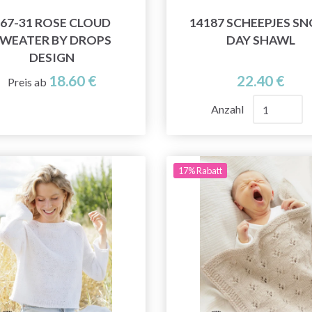
67-31 ROSE CLOUD
14187 SCHEEPJES S
WEATER BY DROPS
DAY SHAWL
DESIGN
18.60 €
22.40 €
Preis ab
Anzahl
17% Rabatt