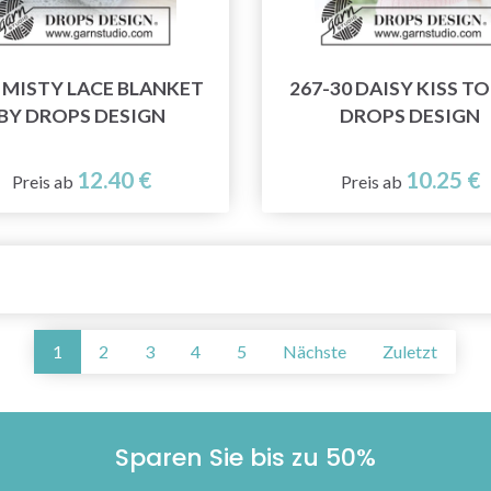
5 MISTY LACE BLANKET
267-30 DAISY KISS TO
BY DROPS DESIGN
DROPS DESIGN
12.40 €
10.25 €
Preis ab
Preis ab
1
2
3
4
5
Nächste
Zuletzt
Sparen Sie bis zu 50%