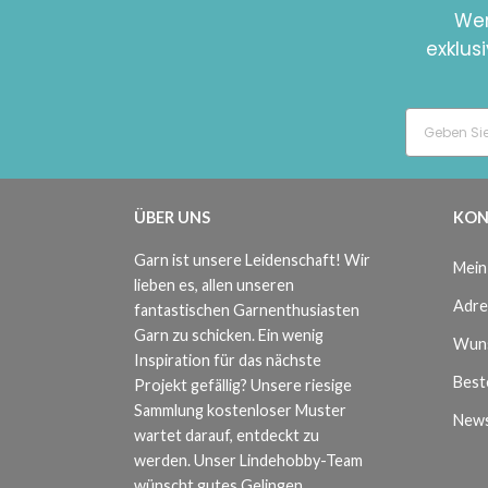
Wer
exklus
ÜBER UNS
KON
Garn ist unsere Leidenschaft! Wir
Mein
lieben es, allen unseren
Adre
fantastischen Garnenthusiasten
Garn zu schicken. Ein wenig
Wuns
Inspiration für das nächste
Beste
Projekt gefällig? Unsere riesige
Sammlung kostenloser Muster
News
wartet darauf, entdeckt zu
werden. Unser Lindehobby-Team
wünscht gutes Gelingen.