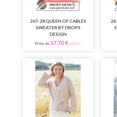
267-28 QUEEN OF CABLES
26
SWEATER BY DROPS
S
DESIGN
57.70 €
Preis ab
64.90 €