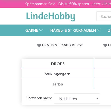
Spätsommer-Sale - Bis zu 50% sparen - Jetzt klick
GARNE
HÄKEL- & STRICKNADELN
Z
GRATIS VERSAND AB 69€
L
DROPS
Wikingergarn
Järbo
Sortieren nach: