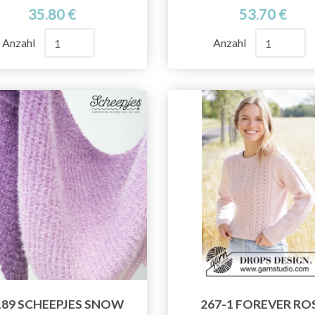
35.80 €
53.70 €
Anzahl
Anzahl
189 SCHEEPJES SNOW
267-1 FOREVER RO