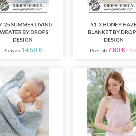
7-25 SUMMER LIVING
51-3 HONEY HAZ
WEATER BY DROPS
BLANKET BY DROP
DESIGN
DESIGN
14.50 €
7.80 €
Preis ab
Preis ab
9.40 