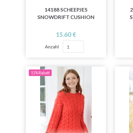
14188 SCHEEPJES
2
SNOWDRIFT CUSHION
S
15.60 €
Anzahl
11% Rabatt