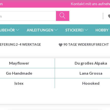
en
Kontakt mit uns aufne
UBEHÖR
ANLEITUNGEN
STICKEREI
HOBBY
IEFERUNG 2-4 WERKTAGE
90 TAGE WIDERRUFSRECHT
Mayflower
Du großes Alpaka
Go Handmade
Lana Grossa
Istex
Hoooked