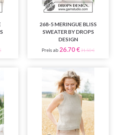
E
268-5 MERINGUE BLISS
S
SWEATER BY DROPS
DESIGN
26.70 €
Preis ab
€
31.50 €