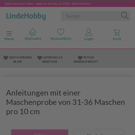
Spätsommer-Sale - Sparen Sie bis zu 50% - hier klicken
Anzeige ändern
Menü
GRATIS VERSAND
LIEFERUNG 2-4
90 TAGE
AB 69€
WERKTAGE
WIDERRUFSRECHT
Anleitungen mit einer
Maschenprobe von 31-36 Maschen
pro 10 cm