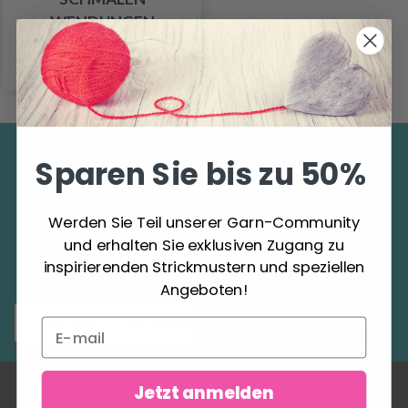
WENDUNGEN
0.00 €
Sparen Sie bis zu 50%
Sparen Sie bis zu 50%
Werden Sie Teil unserer Garn-Community und
Werden Sie Teil unserer Garn-Community
erhalten Sie exklusiven Zugang zu
und erhalten Sie exklusiven Zugang zu
inspirierenden Strickmustern und speziellen
inspirierenden Strickmustern und speziellen
Angeboten!
Angeboten!
Abonnieren
Jetzt anmelden
ÜBER UNS
KONTO