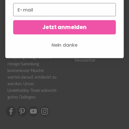
Garn ist unsere
Mein
Leidenschaft! Wir lieben
Konto
es, allen unseren
Jetzt anmelden
Adressbuch
fantastischen
Garnenthusiasten Garn zu
Wunschliste
schicken. Ein wenig
Nein danke
Bestellverlauf
Inspiration für das nächste
Projekt gefällig? Unsere
Newsletter
riesige Sammlung
kostenloser Muster
wartet darauf, entdeckt zu
werden. Unser
Lindehobby-Team wünscht
gutes Gelingen.