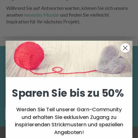
Während Sie auf Antworten warten, können Sie sich unsere
ansehen
neuestes Muster
und finden Sie vielleicht
Inspiration für Ihr nächstes Projekt.
Sparen Sie bis zu 50%
Werden Sie Teil unserer Garn-Community und
erhalten Sie exklusiven Zugang zu
Sparen Sie bis zu 50%
inspirierenden Strickmustern und speziellen
Angeboten!
Werden Sie Teil unserer Garn-Community
Abonnieren
und erhalten Sie exklusiven Zugang zu
inspirierenden Strickmustern und speziellen
Angeboten!
ÜBER UNS
KONTO