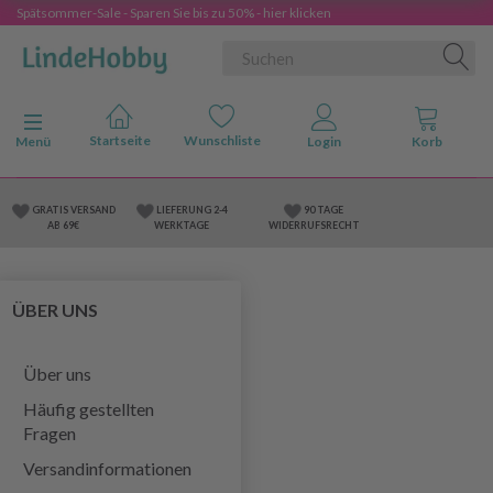
Spätsommer-Sale - Sparen Sie bis zu 50% - hier klicken
Anzeige ändern
Menü
GRATIS VERSAND
LIEFERUNG 2-4
90 TAGE
AB 69€
WERKTAGE
WIDERRUFSRECHT
ÜBER UNS
Über uns
Häufig gestellten
Fragen
Versandinformationen