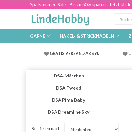
Spätsommer-Sale - Bis zu 50% sparen - Jetzt klick
GARNE
HÄKEL- & STRICKNADELN
Z
GRATIS VERSAND AB 69€
L
DSA-Märchen
DSA Tweed
DSA Pima Baby
DSA Dreamline Sky
Sortieren nach: