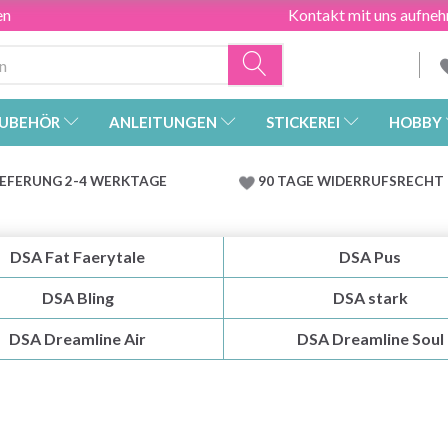
en
Kontakt mit uns aufne
UBEHÖR
ANLEITUNGEN
STICKEREI
HOBBY
IEFERUNG 2-4 WERKTAGE
90 TAGE WIDERRUFSRECHT
DSA Fat Faerytale
DSA Pus
DSA Bling
DSA stark
DSA Dreamline Air
DSA Dreamline Soul