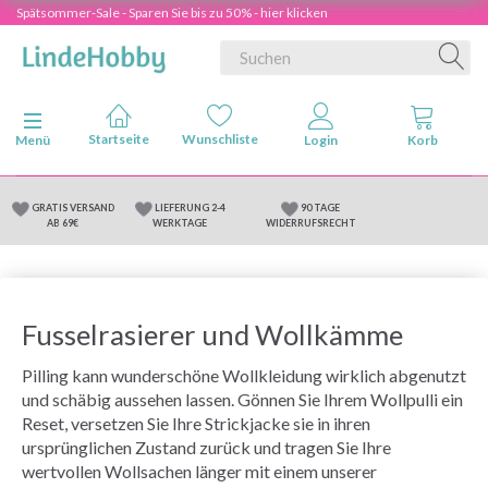
Spätsommer-Sale - Sparen Sie bis zu 50% - hier klicken
Anzeige ändern
Menü
GRATIS VERSAND
LIEFERUNG 2-4
90 TAGE
AB 69€
WERKTAGE
WIDERRUFSRECHT
Fusselrasierer und Wollkämme
Pilling kann wunderschöne Wollkleidung wirklich abgenutzt
und schäbig aussehen lassen. Gönnen Sie Ihrem Wollpulli ein
Reset, versetzen Sie Ihre Strickjacke sie in ihren
ursprünglichen Zustand zurück und tragen Sie Ihre
wertvollen Wollsachen länger mit einem unserer