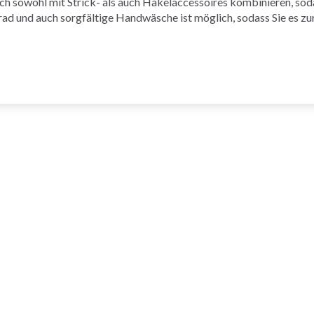
ch sowohl mit Strick- als auch Häkelaccessoires kombinieren, sodas
rad und auch sorgfältige Handwäsche ist möglich, sodass Sie es z