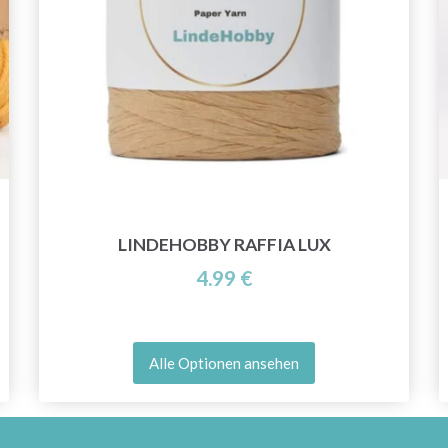
und erhalten Sie exklusiven Zugang zu
inspirierenden Strickmustern und speziellen
Angeboten!
Jetzt anmelden
LINDEHOBBY RAFFIA LUX
Nein danke
4.99 €
Alle Optionen ansehen