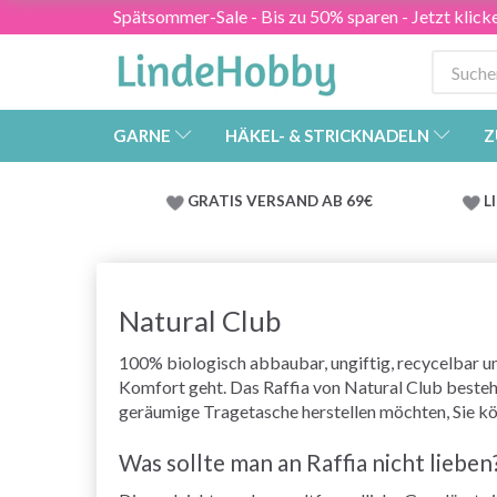
Spätsommer-Sale - Bis zu 50% sparen - Jetzt klick
GARNE
HÄKEL- & STRICKNADELN
Z
GRATIS VERSAND AB 69€
L
Natural Club
100% biologisch abbaubar, ungiftig, recycelbar un
Komfort geht. Das Raffia von Natural Club besteht
geräumige Tragetasche herstellen möchten, Sie könn
Was sollte man an Raffia nicht lieben