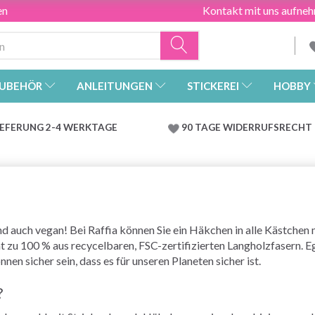
en
Kontakt mit uns aufne
UBEHÖR
ANLEITUNGEN
STICKEREI
HOBBY
IEFERUNG 2-4 WERKTAGE
90 TAGE WIDERRUFSRECHT
d auch vegan! Bei Raffia können Sie ein Häkchen in alle Kästchen 
 zu 100 % aus recycelbaren, FSC-zertifizierten Langholzfasern. Eg
en sicher sein, dass es für unseren Planeten sicher ist.
?