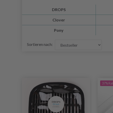
DROPS
Clover
Pony
Sortieren nach:
37% Ra