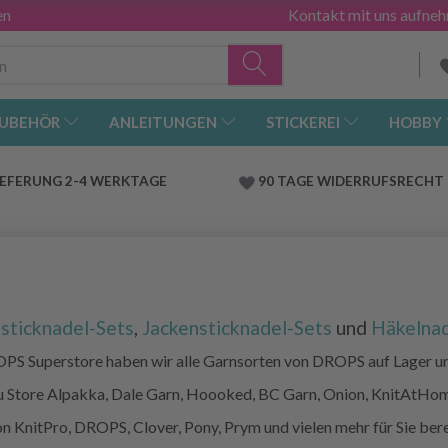
en
Kontakt mit uns aufne
UBEHÖR
ANLEITUNGEN
STICKEREI
HOBBY
IEFERUNG 2-4 WERKTAGE
90 TAGE WIDERRUFSRECHT
sticknadel-Sets
,
Jackensticknadel-Sets
und
Häkelnad
OPS Superstore haben wir alle Garnsorten von DROPS auf Lager u
Store Alpakka, Dale Garn, Hoooked, BC Garn, Onion, KnitAtHo
 KnitPro, DROPS, Clover, Pony, Prym und vielen mehr für Sie bere