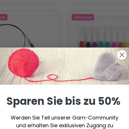
batt
33% Rabatt
Sparen Sie bis zu 50%
TPRO J'ADORE CUBICS
HOBBYARTS HÄKELNA
TE RUNDSTRICKNADEL
SET 9 GRÖSSEN
0 CM (3,00-8,00 MM)
Werden Sie Teil unserer Garn-Community
und erhalten Sie exklusiven Zugang zu