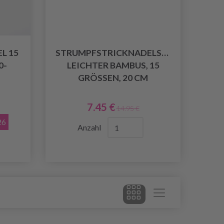
L 15
STRUMPFSTRICKNADELSET
0-
LEICHTER BAMBUS, 15
GRÖSSEN, 20 CM
7.45 €
14.95 €
26
Anzahl