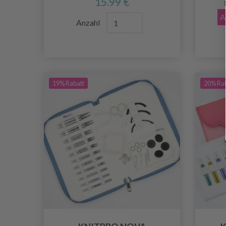
15.99 €
A
Anzahl
19% Rabatt
20% Ra