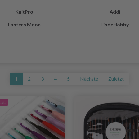
KnitPro
Addi
Lantern Moon
LindeHobby
1
2
3
4
5
Nächste
Zuletzt
batt