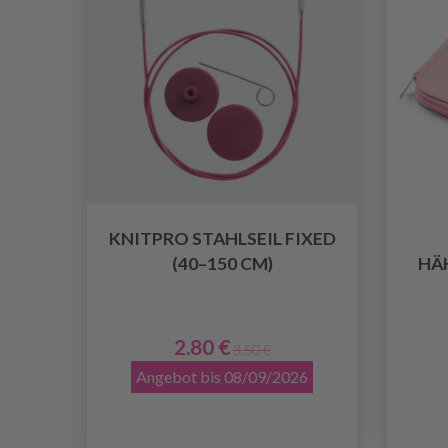
KNITPRO STAHLSEIL FIXED
(40–150 CM)
HÄK
2.80 €
3.50 €
Angebot bis 08/09/2026