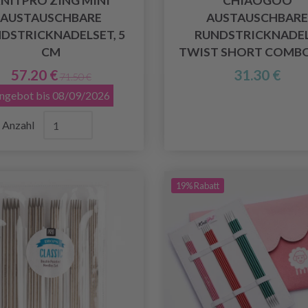
NITPRO ZING MINI
CHIAOGOO
AUSTAUSCHBARE
AUSTAUSCHBARE
DSTRICKNADELSET, 5
RUNDSTRICKNADE
CM
TWIST SHORT COMBO
57.20 €
31.30 €
71.50 €
ngebot bis 08/09/2026
Anzahl
19% Rabatt