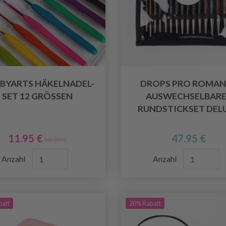
BYARTS HÄKELNADEL-
DROPS PRO ROMAN
SET 12 GRÖSSEN
AUSWECHSELBARE
RUNDSTICKSET DEL
11.95 €
47.95 €
18.99 €
Anzahl
Anzahl
batt
20% Rabatt