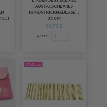
LINDEHOBBY ECLIPSE
AUSTAUSCHBARES
LN
RUNDSTRICKNADEL-SET,
 SET
8.5 CM
93.70 €
Anzahl
50% Rabatt