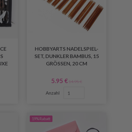
CE
HOBBYARTS NADELSPIEL-
S
SET, DUNKLER BAMBUS, 15
UXE
GRÖSSEN, 20 CM
5.95 €
14.95 €
Anzahl
19% Rabatt