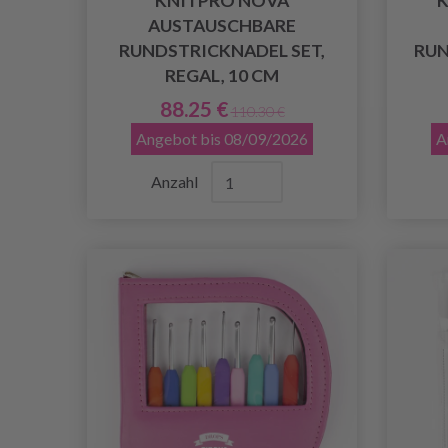
KNITPRO NOVA
K
AUSTAUSCHBARE
RUNDSTRICKNADEL SET,
RUN
REGAL, 10 CM
88.25 €
110.30 €
Angebot bis 08/09/2026
A
Anzahl