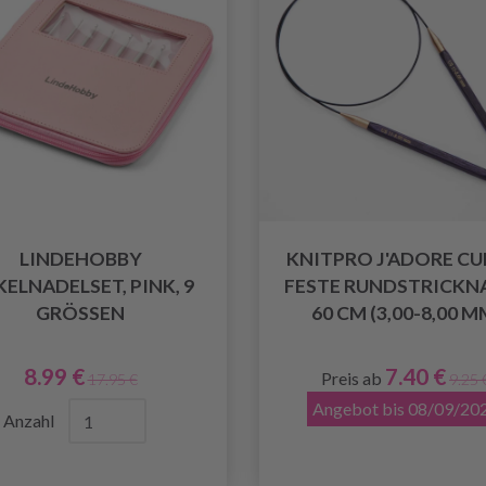
LINDEHOBBY
KNITPRO J'ADORE CU
ELNADELSET, PINK, 9
FESTE RUNDSTRICKN
GRÖSSEN
60 CM (3,00-8,00 M
8.99 €
7.40 €
Preis ab
17.95 €
9.25 
Angebot bis 08/09/20
Anzahl