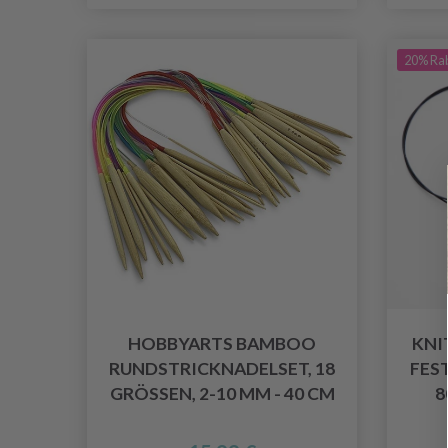
20% Ra
HOBBYARTS BAMBOO
KNI
RUNDSTRICKNADELSET, 18
FES
GRÖSSEN, 2-10 MM - 40 CM
8