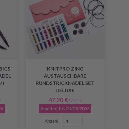
BICS
KNITPRO ZING
ADEL
AUSTAUSCHBARE
M)
RUNDSTRICKNADEL SET
DELUXE
47.20 €
€
58.99 €
26
Angebot bis 08/09/2026
Anzahl