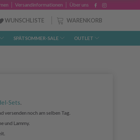
hmen
Versandinformationen
Über uns
WARENKORB
WUNSCHLISTE
SPÄTSOMMER-SALE
OUTLET
el-Sets
.
nd versenden noch am selben Tag.
me und Lammy.
it.