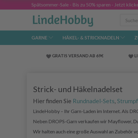
Spätsommer-Sale - Bis zu 50% sparen - Jetzt klick
GARNE
HÄKEL- & STRICKNADELN
Z
GRATIS VERSAND AB 69€
L
Strick- und Häkelnadelset
Hier finden Sie
Rundnadel-Sets
,
Strumpf
LindeHobby – Ihr Garn-Laden im Internet. Als DR
Neben DROPS-Garn verkaufen wir Mayflower, Du 
Wir halten auch eine große Auswahl an Zubehör von