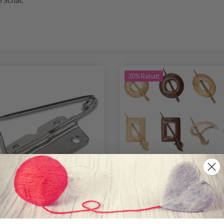
30% Rabatt
YM ANSTECKNADELN
LYKKE SCHALNADE