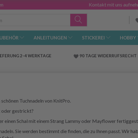
en
Kontakt mit uns aufne
UBEHÖR
ANLEITUNGEN
STICKEREI
HOBBY
IEFERUNG 2-4 WERKTAGE
90 TAGE WIDERRUFSRECHT
en schönen Tuchnadeln von KnitPro.
 oder gestrickt?
oder einen Schal mit einem Strang Lammy oder Mayflower fertiggest
nadeln. Sie werden bestimmt die finden, die zu Ihnen passt. Wir h
 Schal.