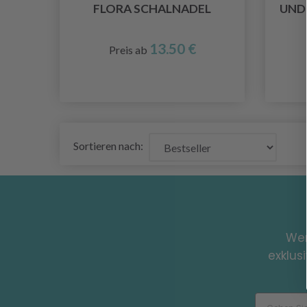
FLORA SCHALNADEL
UND
13.50 €
Preis ab
Sortieren nach:
Wer
exklus