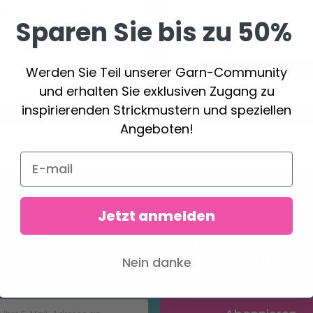
 BROSCHENNADELN 27
Sparen Sie bis zu 50%
MM, 4 STÜCK
3.10 €
13.45 €
19.25 €
Werden Sie Teil unserer Garn-Community
Angebot bis 31/08/20
Anzahl
und erhalten Sie exklusiven Zugang zu
inspirierenden Strickmustern und speziellen
Angeboten!
Sparen Sie bis zu 50%
Jetzt anmelden
den Sie Teil unserer Garn-Community und erhalten
iven Zugang zu inspirierenden Strickmustern und spe
Nein danke
Angeboten!