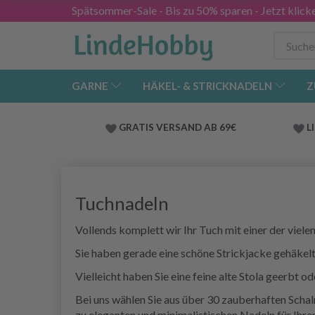
Spätsommer-Sale - Bis zu 50% sparen - Jetzt klick
GARNE
HÄKEL- & STRICKNADELN
Z
GRATIS VERSAND AB 69€
L
Tuchnadeln
Vollends komplett wir Ihr Tuch mit einer der viel
Sie haben gerade eine schöne Strickjacke gehäkelt
Vielleicht haben Sie eine feine alte Stola geerbt 
Bei uns wählen Sie aus über 30 zauberhaften Schal
zu eleganten und minimalistischen Nadeln für Ihren