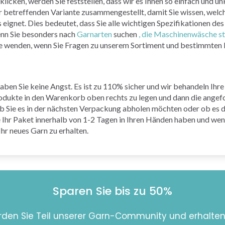
licken, werden Sie feststellen, dass wir es Ihnen so einfach und 
r betreffenden Variante zusammengestellt, damit Sie wissen, welch
ignet. Dies bedeutet, dass Sie alle wichtigen Spezifikationen des 
enn Sie besonders nach
Garnarten
suchen
, die Maschinenwäsche s
ice wenden, wenn Sie Fragen zu unserem Sortiment und bestimmten
aben Sie keine Angst. Es ist zu 110% sicher und wir behandeln Ihre
Produkte in den Warenkorb oben rechts zu legen und dann die angef
 Sie es in der nächsten Verpackung abholen möchten oder ob es dir
ie Ihr Paket innerhalb von 1-2 Tagen in Ihren Händen haben und we
hr neues Garn zu erhalten.
Sparen Sie bis zu 50%
den Sie Teil unserer Garn-Community und erhalten