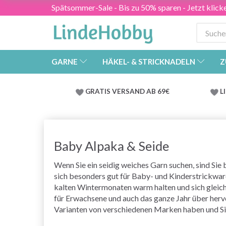
Spätsommer-Sale - Bis zu 50% sparen - Jetzt klick
GARNE
HÄKEL- & STRICKNADELN
Z
GRATIS VERSAND AB 69€
L
Baby Alpaka & Seide
Wenn Sie ein seidig weiches Garn suchen, sind Sie b
sich besonders gut für Baby- und Kinderstrickwaren
kalten Wintermonaten warm halten und sich gleichz
für Erwachsene und auch das ganze Jahr über hervo
Varianten von verschiedenen Marken haben und Sie 