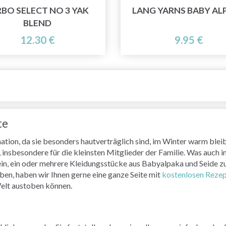
RBO SELECT NO 3 YAK
LANG YARNS BABY AL
BLEND
12.30 €
9.95 €
te
tion, da sie besonders hautverträglich sind, im Winter warm bleib
insbesondere für die kleinsten Mitglieder der Familie. Was auch im
sein, ein oder mehrere Kleidungsstücke aus Babyalpaka und Seide z
aben, haben wir
Ihnen
gerne eine ganze Seite mit
kostenlosen Reze
elt austoben können.