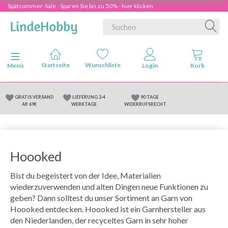
Spätsommer-Sale - Sparen Sie bis zu 50% - hier klicken
Anzeige ändern
Menü
GRATIS VERSAND
LIEFERUNG 2-4
90 TAGE
AB 69€
WERKTAGE
WIDERRUFSRECHT
Hoooked
Bist du begeistert von der Idee, Materialien
wiederzuverwenden und alten Dingen neue Funktionen zu
geben? Dann solltest du unser Sortiment an Garn von
Hoooked entdecken. Hoooked ist ein Garnhersteller aus
den Niederlanden, der recyceltes Garn in sehr hoher