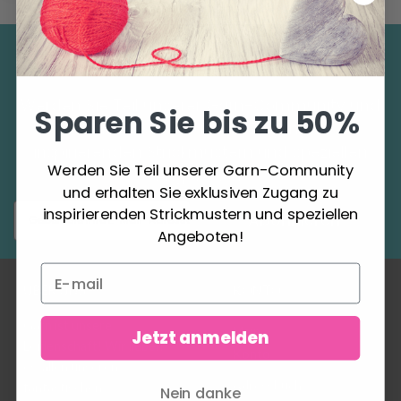
Sparen Sie bis zu 50%
Werden Sie Teil unserer Garn-Community und
Sparen Sie bis zu 50%
erhalten Sie exklusiven Zugang zu
inspirierenden Strickmustern und speziellen
Werden Sie Teil unserer Garn-Community
Angeboten!
und erhalten Sie exklusiven Zugang zu
inspirierenden Strickmustern und speziellen
Abonnieren
Angeboten!
ÜBER UNS
KONTO
Garn ist unsere
Mein
Jetzt anmelden
Leidenschaft! Wir lieben
Konto
es, allen unseren
Adressbuch
fantastischen
Nein danke