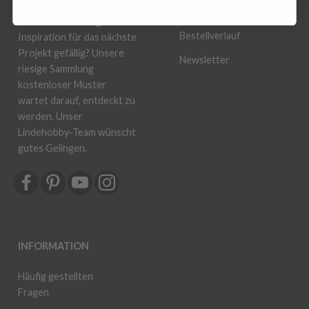
Garnenthusiasten Garn zu
Wunschliste
schicken. Ein wenig
Bestellverlauf
Inspiration für das nächste
Projekt gefällig? Unsere
Newsletter
riesige Sammlung
kostenloser Muster
wartet darauf, entdeckt zu
werden. Unser
Lindehobby-Team wünscht
gutes Gelingen.
INFORMATION
Häufig gestellten
Fragen