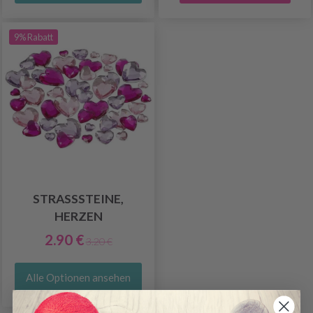
9% Rabatt
STRASSSTEINE,
HERZEN
2.90 €
3.20 €
Alle Optionen ansehen