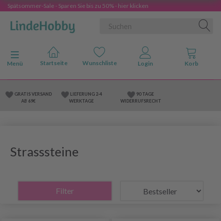
Spätsommer-Sale - Sparen Sie bis zu 50% - hier klicken
Anzeige ändern
Menü
GRATIS VERSAND
LIEFERUNG 2-4
90 TAGE
AB 69€
WERKTAGE
WIDERRUFSRECHT
Strasssteine
Filter