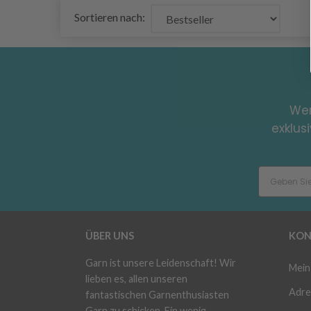
Sortieren nach:
Wer
exklus
ÜBER UNS
KON
Garn ist unsere Leidenschaft! Wir
Mein
lieben es, allen unseren
Adre
fantastischen Garnenthusiasten
Garn zu schicken. Ein wenig