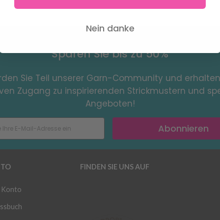
Nein danke
Sparen Sie bis zu 50%
den Sie Teil unserer Garn-Community und erhalten
iven Zugang zu inspirierenden Strickmustern und spe
Angeboten!
Abonnieren
TO
FINDEN SIE UNS AUF
 Konto
ssbuch