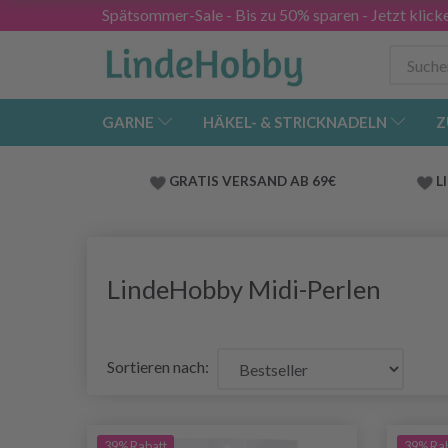
Spätsommer-Sale - Bis zu 50% sparen - Jetzt klick
GARNE
HÄKEL- & STRICKNADELN
Z
GRATIS VERSAND AB 69€
L
LindeHobby Midi-Perlen
Sortieren nach:
39% Rabatt
39% Ra