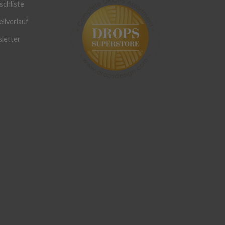
chliste
llverlauf
letter