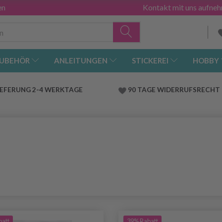
en
Kontakt mit uns aufne
UBEHÖR
ANLEITUNGEN
STICKEREI
HOBBY
IEFERUNG 2-4 WERKTAGE
90 TAGE WIDERRUFSRECHT
batt
39% Rabatt