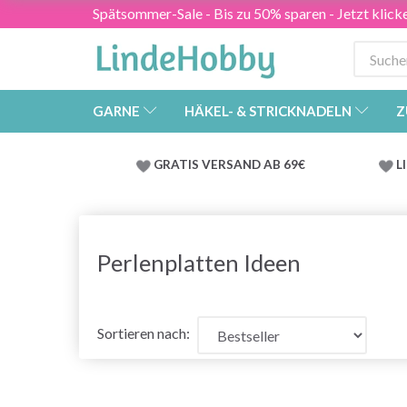
Spätsommer-Sale - Bis zu 50% sparen - Jetzt klick
GARNE
HÄKEL- & STRICKNADELN
Z
GRATIS VERSAND AB 69€
L
Perlenplatten Ideen
Sortieren nach: