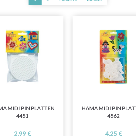
A MIDI PIN PLATTEN
HAMA MIDI PIN PLA
4451
4562
2.99 €
4.25 €