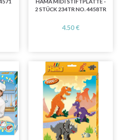
4571
HAMA MIDI STIFTPLATTE -
2 STÜCK 234TR NO. 4458TR
4.50 €