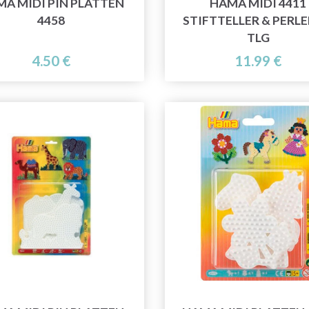
A MIDI PIN PLATTEN
HAMA MIDI 4411
4458
STIFTTELLER & PERLEN
TLG
4.50 €
11.99 €