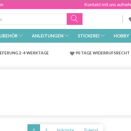
en
Kontakt mit uns aufne
UBEHÖR
ANLEITUNGEN
STICKEREI
HOBBY
IEFERUNG 2-4 WERKTAGE
90 TAGE WIDERRUFSRECHT
1
2
Nächste
Zuletzt