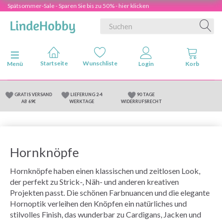
Spätsommer-Sale - Sparen Sie bis zu 50% - hier klicken
Anzeige ändern
Menü
GRATIS VERSAND
LIEFERUNG 2-4
90 TAGE
AB 69€
WERKTAGE
WIDERRUFSRECHT
Hornknöpfe
Hornknöpfe haben einen klassischen und zeitlosen Look,
der perfekt zu Strick-, Näh- und anderen kreativen
Projekten passt. Die schönen Farbnuancen und die elegante
Hornoptik verleihen den Knöpfen ein natürliches und
stilvolles Finish, das wunderbar zu Cardigans, Jacken und