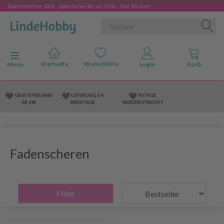
Spätsommer-Sale - Sparen Sie bis zu 50% - hier klicken
Anzeige ändern
Menü
GRATIS VERSAND
LIEFERUNG 2-4
90 TAGE
AB 69€
WERKTAGE
WIDERRUFSRECHT
Fadenscheren
Filter