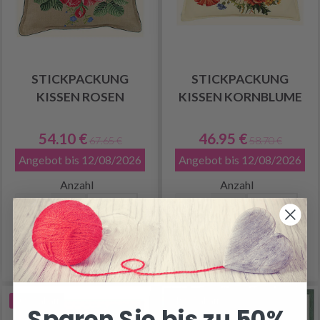
STICKPACKUNG
STICKPACKUNG
KISSEN ROSEN
KISSEN KORNBLUME
54.10 €
46.95 €
67.65 €
58.70 €
Angebot bis 12/08/2026
Angebot bis 12/08/2026
Anzahl
Anzahl
In den Warenkorb
In den Warenkorb
20% Rabatt
19% Rabatt
Sparen Sie bis zu 50%