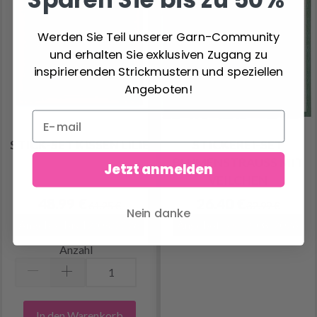
Werden Sie Teil unserer Garn-Community
und erhalten Sie exklusiven Zugang zu
inspirierenden Strickmustern und speziellen
Angeboten!
STICK-SET KISSEN LILIE
STICKEREI-SET
BLUMENSTRAUSS MIT V
Jetzt anmelden
EILCHEN
48.99 €
26.40 €
61.25 €
32.99 €
Nein danke
Angebot bis 12/08/2026
Angebot bis 12/08/2026
Anzahl
In den Warenkorb