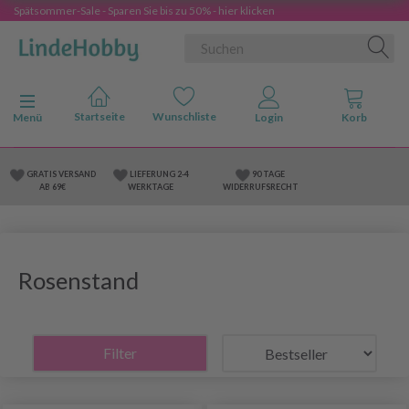
Spätsommer-Sale - Sparen Sie bis zu 50% - hier klicken
Anzeige ändern
Menü
GRATIS VERSAND
LIEFERUNG 2-4
90 TAGE
AB 69€
WERKTAGE
WIDERRUFSRECHT
Rosenstand
Filter