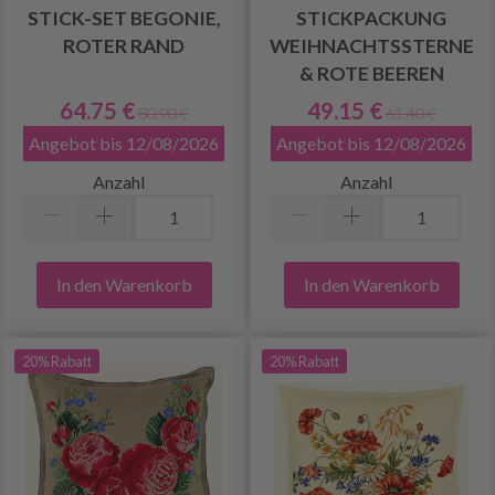
STICK-SET BEGONIE,
STICKPACKUNG
ROTER RAND
WEIHNACHTSSTERNE
& ROTE BEEREN
64.75 €
49.15 €
80.90 €
61.40 €
Angebot bis 12/08/2026
Angebot bis 12/08/2026
Anzahl
Anzahl
In den Warenkorb
In den Warenkorb
20% Rabatt
20% Rabatt