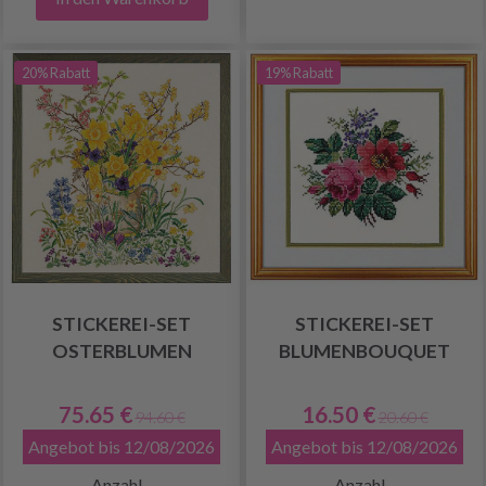
20% Rabatt
19% Rabatt
STICKEREI-SET
STICKEREI-SET
OSTERBLUMEN
BLUMENBOUQUET
75.65 €
16.50 €
94.60 €
20.60 €
Angebot bis 12/08/2026
Angebot bis 12/08/2026
Anzahl
Anzahl