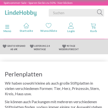
Spätsommer-Sale - Sparen Sie bis zu 50% - hier klicken
Anzeige ändern
Menü
GRATIS VERSAND
LIEFERUNG 2-4
90 TAGE
AB 69€
WERKTAGE
WIDERRUFSRECHT
Perlenplatten
Wir haben sowohl kleine als auch große Stiftplatten in
vielen verschiedenen Formen: Tier, Herz, Prinzessin, Stern,
Kreis, Haus usw.
Sie können auch Packungen mit mehreren verschiedenen
Stiftplatten finden, sodass immer einige zur Auswahl stehen.