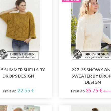
-5 SUMMER SHELLS BY
227-25 SNOW SO
DROPS DESIGN
SWEATER BY DRO
DESIGN
22.55 €
35.75 €
Preis ab
Preis ab
45.1