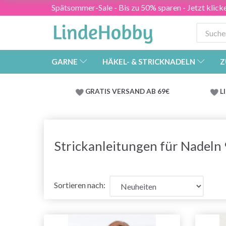
Spätsommer-Sale - Bis zu 50% sparen - Jetzt klick
GARNE
HÄKEL- & STRICKNADELN
Z
GRATIS VERSAND AB 69€
L
Strickanleitungen für Nadeln
Sortieren nach: