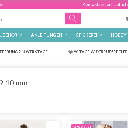
en
Kontakt mit uns aufne
UBEHÖR
ANLEITUNGEN
STICKEREI
HOBBY
IEFERUNG 2-4 WERKTAGE
90 TAGE WIDERRUFSRECHT
 9-10 mm
20% Rabatt