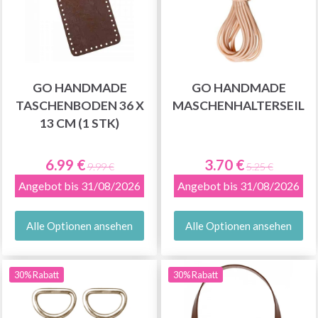
GO HANDMADE
GO HANDMADE
TASCHENBODEN 36 X
MASCHENHALTERSEIL
13 CM (1 STK)
6.99 €
3.70 €
9.99 €
5.25 €
Angebot bis 31/08/2026
Angebot bis 31/08/2026
Alle Optionen ansehen
Alle Optionen ansehen
30% Rabatt
30% Rabatt