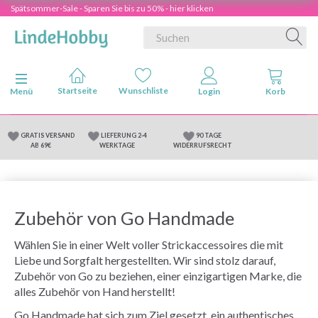
Spätsommer-Sale - Sparen Sie bis zu 50% - hier klicken
Anzeige ändern
Menü
GRATIS VERSAND
LIEFERUNG 2-4
90 TAGE
AB 69€
WERKTAGE
WIDERRUFSRECHT
Zubehör von Go Handmade
Wählen Sie in einer Welt voller Strickaccessoires die mit
Liebe und Sorgfalt hergestellten. Wir sind stolz darauf,
Zubehör von Go zu beziehen, einer einzigartigen Marke, die
alles Zubehör von Hand herstellt!
Go Handmade hat sich zum Ziel gesetzt, ein authentisches