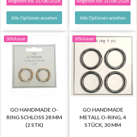
Angebot bis 31/08/2026
Angebot bis 31/08/2026
Alle Optionen ansehen
Alle Optionen ansehen
30% Rabatt
30% Rabatt
GO HANDMADE O-
GO HANDMADE
RING SCHLOSS 28 MM
METALL O-RING, 4
(2 STK)
STÜCK, 30 MM