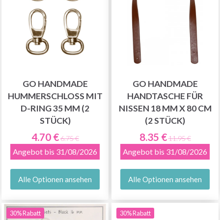
GO HANDMADE
GO HANDMADE
HUMMERSCHLOSS MIT
HANDTASCHE FÜR
D-RING 35 MM (2
NISSEN 18 MM X 80 CM
STÜCK)
(2 STÜCK)
4.70 €
8.35 €
6.75 €
11.95 €
Angebot bis 31/08/2026
Angebot bis 31/08/2026
Alle Optionen ansehen
Alle Optionen ansehen
30% Rabatt
30% Rabatt