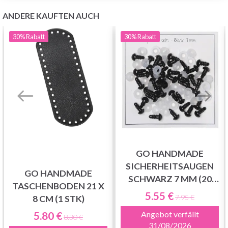
ANDERE KAUFTEN AUCH
30%
Rabatt
30%
Rabatt
GO HANDMADE
SICHERHEITSAUGEN
GO HANDMADE
SCHWARZ 7 MM (20
TASCHENBODEN 21 X
PAAR)
5.55 €
7.95 €
8 CM (1 STK)
5.80 €
Angebot verfällt
8.30 €
31/08/2026