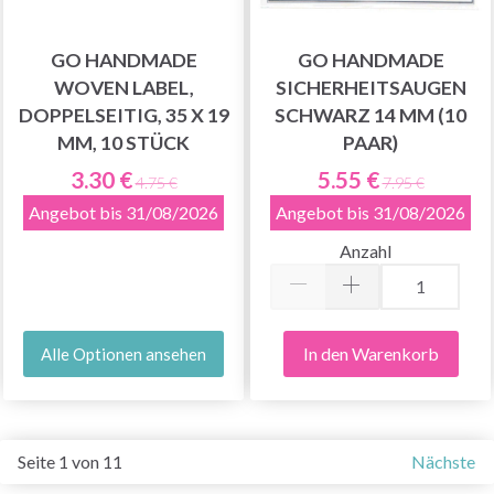
GO HANDMADE
GO HANDMADE
WOVEN LABEL,
SICHERHEITSAUGEN
DOPPELSEITIG, 35 X 19
SCHWARZ 14 MM (10
MM, 10 STÜCK
PAAR)
3.30 €
5.55 €
4.75 €
7.95 €
Angebot bis 31/08/2026
Angebot bis 31/08/2026
Anzahl
In den Warenkorb
Alle Optionen ansehen
Seite 1 von 11
Nächste