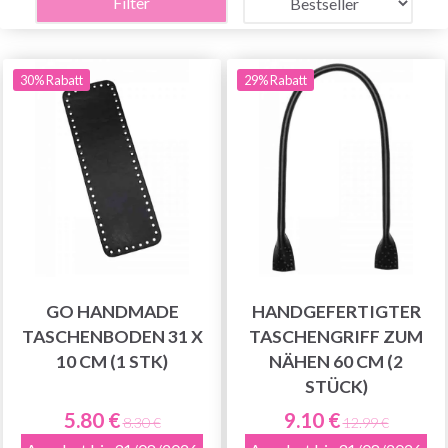
Filter
30% Rabatt
29% Rabatt
GO HANDMADE
HANDGEFERTIGTER
TASCHENBODEN 31 X
TASCHENGRIFF ZUM
10 CM (1 STK)
NÄHEN 60 CM (2
STÜCK)
5.80 €
9.10 €
8.30 €
12.99 €