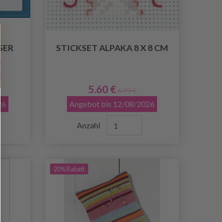
SER
STICKSET ALPAKA 8 X 8 CM
5.60 €
6.99 €
26
Angebot bis 12/08/2026
Anzahl
20% Rabatt