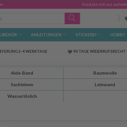
en
Kontakt mit uns aufne
UBEHÖR
ANLEITUNGEN
STICKEREI
HOBBY
IEFERUNG 2-4 WERKTAGE
90 TAGE WIDERRUFSRECHT
Aida-Band
Baumwolle
Sackleinen
Leinwand
Wasserlöslich