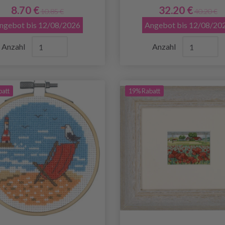
8.70 €
32.20 €
10.85 €
40.20 €
ngebot bis 12/08/2026
Angebot bis 12/08/20
Anzahl
Anzahl
batt
19% Rabatt