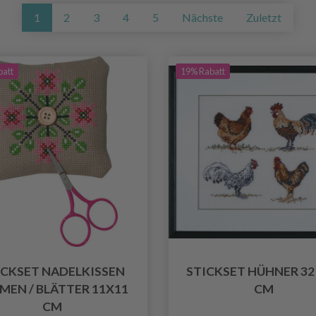
1
2
3
4
5
Nächste
Zuletzt
batt
19% Rabatt
ICKSET NADELKISSEN
STICKSET HÜHNER 32 
MEN / BLÄTTER 11X11
CM
CM