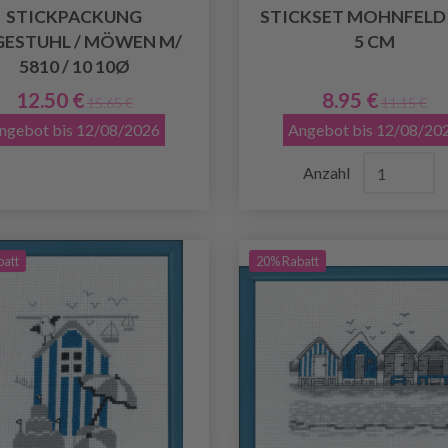
STICKPACKUNG
STICKSET MOHNFELD 
GESTUHL / MÖWEN M/
5 CM
5810 / 10 10Ø
12.50 €
8.95 €
15.65 €
11.15 €
ngebot bis 12/08/2026
Angebot bis 12/08/20
Anzahl
batt
20% Rabatt