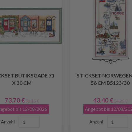
CKSET BUTIKSGADE 71
STICKSET NORWEGEN 
X 30 CM
56 CM B5123/30
73.70 €
43.40 €
92.15 €
54.25 €
ngebot bis 12/08/2026
Angebot bis 12/08/20
Anzahl
Anzahl