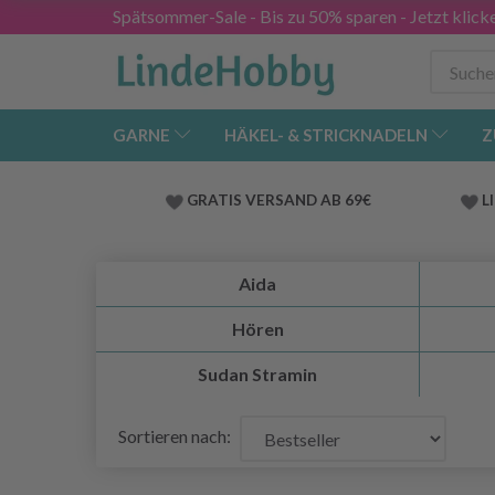
Spätsommer-Sale - Bis zu 50% sparen - Jetzt klick
GARNE
HÄKEL- & STRICKNADELN
Z
GRATIS VERSAND AB 69€
L
Aida
Hören
Sudan Stramin
Sortieren nach: