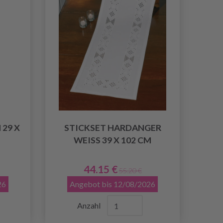
29 X
STICKSET HARDANGER
WEISS 39 X 102 CM
44.15 €
55.20 €
26
Angebot bis 12/08/2026
Anzahl