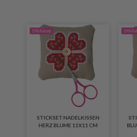
19% Rabatt
19% Ra
STICKSET NADELKISSEN
ST
HERZ BLUME 11X11 CM
BLU