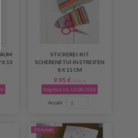
BAUM
STICKEREI-KIT
X 13
SCHERENETUI IN STREIFEN
8 X 11 CM
9.95 €
12.45 €
26
Angebot bis 12/08/2026
Anzahl
20% Rabatt