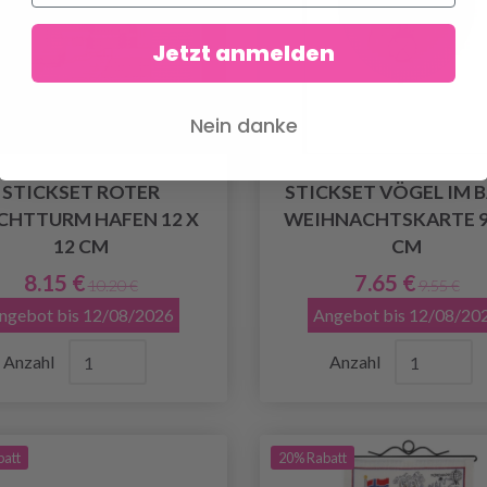
Jetzt anmelden
Nein danke
STICKSET ROTER
STICKSET VÖGEL IM 
CHTTURM HAFEN 12 X
WEIHNACHTSKARTE 9 
12 CM
CM
8.15 €
7.65 €
10.20 €
9.55 €
ngebot bis 12/08/2026
Angebot bis 12/08/20
Anzahl
Anzahl
batt
20% Rabatt