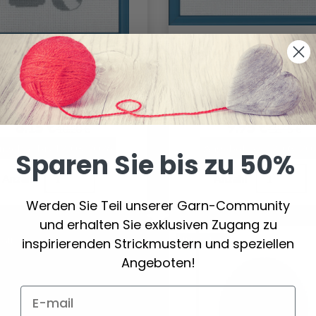
ICKPACKUNG BLAUES
STICKSET BADEHÄU
EHAUS R5741 18 X 14
R5741 14 X 18 CM
CM
8.15 €
9.95 €
10.20 €
12.45 €
ngebot bis 12/08/2026
Angebot bis 12/08/20
Sparen Sie bis zu 50%
Anzahl
Anzahl
Werden Sie Teil unserer Garn-Community
und erhalten Sie exklusiven Zugang zu
inspirierenden Strickmustern und speziellen
batt
19% Rabatt
Angeboten!