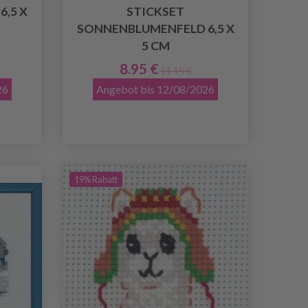
6,5 X
STICKSET
SONNENBLUMENFELD 6,5 X
5 CM
8.95 €
11.15 €
26
Angebot bis 12/08/2026
19% Rabatt