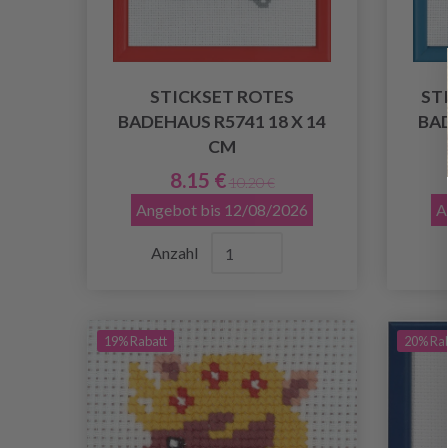
STICKSET ROTES
ST
BADEHAUS R5741 18 X 14
BAD
CM
8.15 €
10.20 €
Angebot bis 12/08/2026
A
Anzahl
19% Rabatt
20% Ra