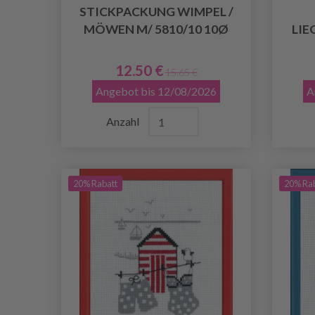
STICKPACKUNG WIMPEL /
MÖWEN M/ 5810/10 10Ø
LIE
12.50 €
15.65 €
Angebot bis 12/08/2026
A
Anzahl
20% Rabatt
20% Ra