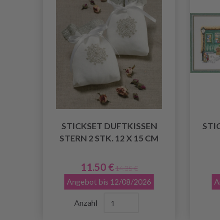
STICKSET DUFTKISSEN
STI
STERN 2 STK. 12 X 15 CM
11.50 €
14.35 €
Angebot bis 12/08/2026
A
Anzahl