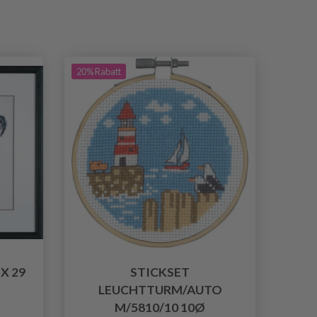
20% Rabatt
X 29
STICKSET
LEUCHTTURM/AUTO
M/5810/10 10Ø