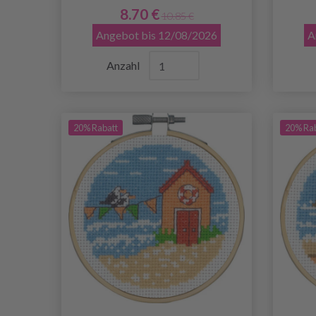
8.70 €
10.85 €
Angebot bis 12/08/2026
A
Anzahl
20% Rabatt
20% Ra