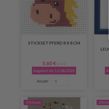
STICKSET PFERD 8 X 8 CM
LEU
5.60 €
6.99 €
Angebot bis 12/08/2026
A
Anzahl
19% Rabatt
20% Ra