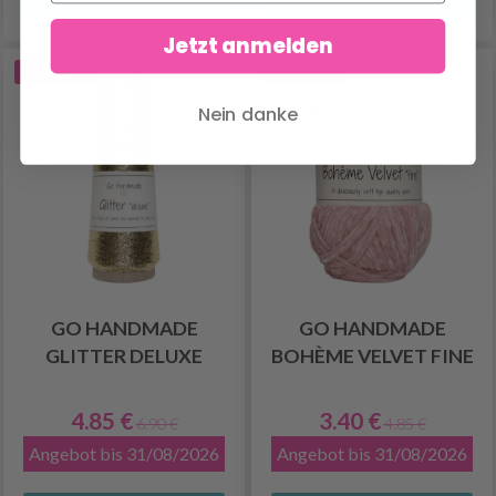
Jetzt anmelden
29% Rabatt
29% Rabatt
Nein danke
GO HANDMADE
GO HANDMADE
GLITTER DELUXE
BOHÈME VELVET FINE
4.85 €
3.40 €
6.90 €
4.85 €
Angebot bis 31/08/2026
Angebot bis 31/08/2026