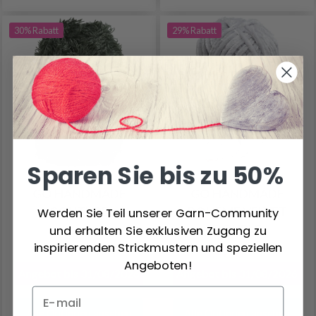
30% Rabatt
29% Rabatt
Sparen Sie bis zu 50%
GO HANDMADE
GO HANDMADE
COUTURE
BOHÉME VELVET
Werden Sie Teil unserer Garn-Community
DOUBLE
und erhalten Sie exklusiven Zugang zu
inspirierenden Strickmustern und speziellen
2.90 €
3.40 €
4.15 €
4.85 €
Angeboten!
Angebot bis 31/08/2026
Angebot bis 31/08/2026
Alle Optionen ansehen
Alle Optionen ansehen