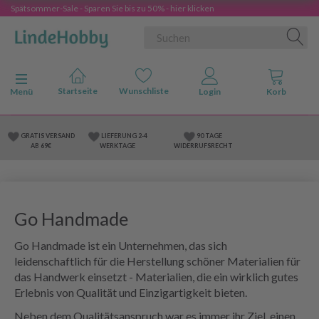
Spätsommer-Sale - Sparen Sie bis zu 50% - hier klicken
Anzeige ändern
Menü
GRATIS VERSAND
LIEFERUNG 2-4
90 TAGE
AB 69€
WERKTAGE
WIDERRUFSRECHT
Go Handmade
Go Handmade ist ein Unternehmen, das sich
leidenschaftlich für die Herstellung schöner Materialien für
das Handwerk einsetzt - Materialien, die ein wirklich gutes
Erlebnis von Qualität und Einzigartigkeit bieten.
Neben dem Qualitätsanspruch war es immer ihr Ziel, einen