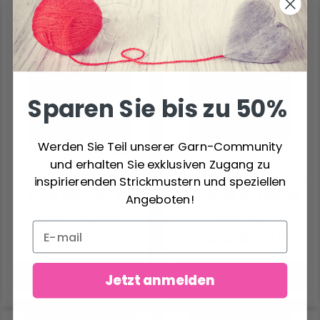
Sparen Sie bis zu 50%
Werden Sie Teil unserer Garn-Community
und erhalten Sie exklusiven Zugang zu
257-8 DANCING
268-29 SHY DAFFODIL
inspirierenden Strickmustern und speziellen
DARLING TOP BY
SWEATER BY DROPS
Angeboten!
DROPS DESIGN
DESIGN
7.25 €
35.20 €
Preis ab
Preis ab
Alle Optionen ansehen
Alle Optionen ansehen
Jetzt anmelden