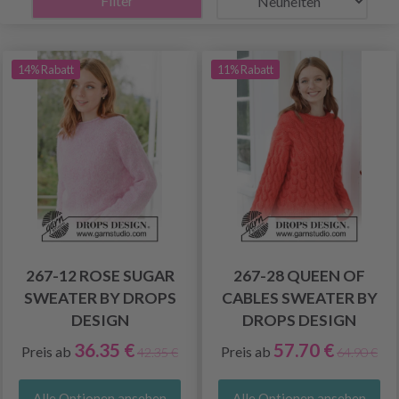
Filter
14% Rabatt
11% Rabatt
267-12 ROSE SUGAR
267-28 QUEEN OF
SWEATER BY DROPS
CABLES SWEATER BY
DESIGN
DROPS DESIGN
36.35 €
57.70 €
Preis ab
Preis ab
42.35 €
64.90 €
Alle Optionen ansehen
Alle Optionen ansehen