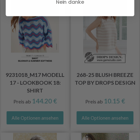
Nein danke
9231018_M17 MODELL
268-25 BLUSH BREEZE
17 - LOOKBOOK 18:
TOP BY DROPS DESIGN
SHIRT
144.20 €
10.15 €
Preis ab
Preis ab
Alle Optionen ansehen
Alle Optionen ansehen