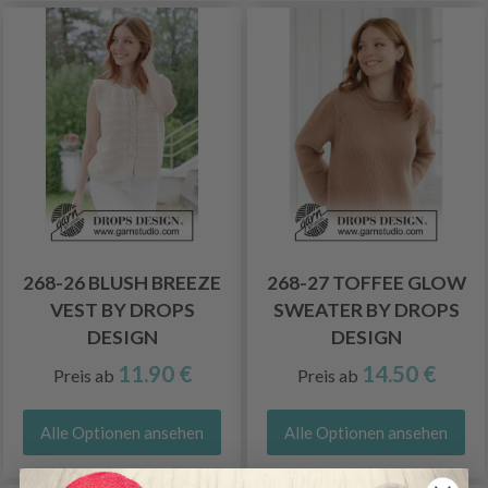
268-26 BLUSH BREEZE
268-27 TOFFEE GLOW
VEST BY DROPS
SWEATER BY DROPS
DESIGN
DESIGN
11.90 €
14.50 €
Preis ab
Preis ab
Alle Optionen ansehen
Alle Optionen ansehen