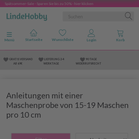
Spätsommer-Sale - Sparen Sie bis zu 50% - hier klicken
Anzeige ändern
Menü
GRATIS VERSAND
LIEFERUNG 2-4
90 TAGE
AB 69€
WERKTAGE
WIDERRUFSRECHT
Anleitungen mit einer
Maschenprobe von 15-19 Maschen
pro 10 cm