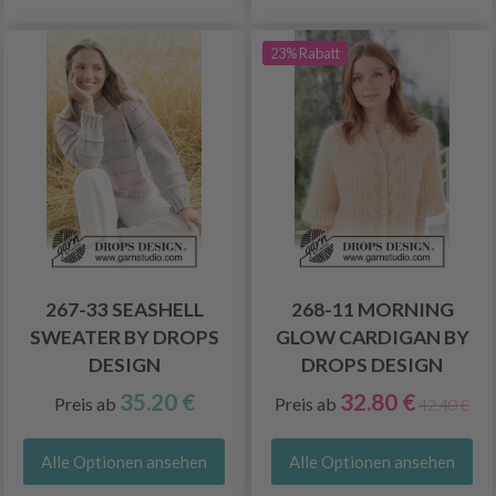
23% Rabatt
267-33 SEASHELL
268-11 MORNING
SWEATER BY DROPS
GLOW CARDIGAN BY
DESIGN
DROPS DESIGN
35.20 €
32.80 €
Preis ab
Preis ab
42.40 €
Alle Optionen ansehen
Alle Optionen ansehen