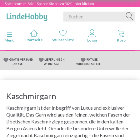
Spätsommer-Sale - Sparen Sie bis zu 50% - hier klicken
Anzeige ändern
Menü
GRATIS VERSAND
LIEFERUNG 2-4
90 TAGE
AB 69€
WERKTAGE
WIDERRUFSRECHT
Kaschmirgarn
Kaschmirgarn ist der Inbegriff von Luxus und exklusiver
Qualität. Das Garn wird aus den feinen, weichen Fasern der
tibetischen Kaschmirziege gesponnen, die in den kalten
Bergen Asiens lebt. Gerade die besondere Unterwolle der
Ziege macht Kaschmirgarn einzigartig – die Fasern sind