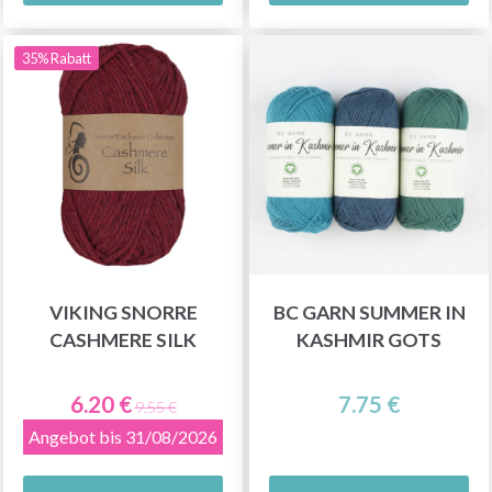
35% Rabatt
VIKING SNORRE
BC GARN SUMMER IN
CASHMERE SILK
KASHMIR GOTS
6.20 €
7.75 €
9.55 €
Angebot bis 31/08/2026