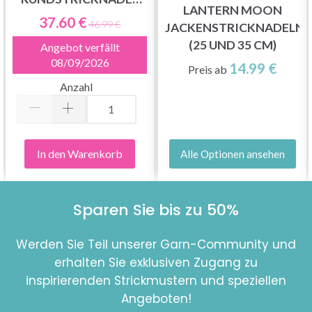
LANTERN MOON
SET CHUNKY
37.60 €
46.99 €
JACKENSTRICKNADELN
(25 UND 35 CM)
Angebot verfällt
08/09/2026
14.99 €
Preis ab
Anzahl
In den Warenkorb
Alle Optionen ansehen
Sparen Sie bis zu 50%
Werden Sie Teil unserer Garn-Community und
erhalten Sie exklusiven Zugang zu
inspirierenden Strickmustern und speziellen
Angeboten!