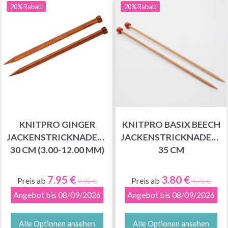
20% Rabatt
20% Rabatt
KNITPRO GINGER
KNITPRO BASIX BEECH
JACKENSTRICKNADELN
JACKENSTRICKNADELN
30 CM (3.00-12.00 MM)
35 CM
7.95 €
3.80 €
Preis ab
Preis ab
9.95 €
4.75 €
Angebot bis 08/09/2026
Angebot bis 08/09/2026
Alle Optionen ansehen
Alle Optionen ansehen