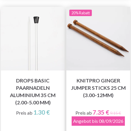
20% Rabatt
DROPS BASIC
KNITPRO GINGER
PAARNADELN
JUMPER STICKS 25 CM
ALUMINIUM 35 CM
(3.00-12MM)
(2.00-5.00 MM)
1.30 €
7.35 €
Preis ab
Preis ab
9.15 €
Angebot bis 08/09/2026