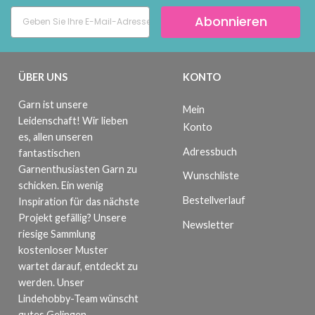
Abonnieren
ÜBER UNS
KONTO
Garn ist unsere
Mein
Leidenschaft! Wir lieben
Konto
es, allen unseren
Adressbuch
fantastischen
Garnenthusiasten Garn zu
Wunschliste
schicken. Ein wenig
Bestellverlauf
Inspiration für das nächste
Projekt gefällig? Unsere
Newsletter
riesige Sammlung
kostenloser Muster
wartet darauf, entdeckt zu
werden. Unser
Lindehobby-Team wünscht
gutes Gelingen.