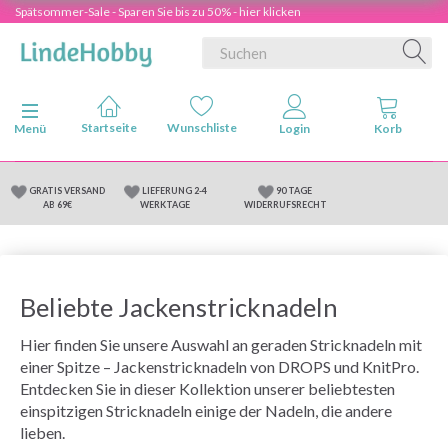
Spätsommer-Sale - Sparen Sie bis zu 50% - hier klicken
Anzeige ändern
Menü
GRATIS VERSAND
LIEFERUNG 2-4
90 TAGE
AB 69€
WERKTAGE
WIDERRUFSRECHT
Beliebte Jackenstricknadeln
Hier finden Sie unsere Auswahl an geraden Stricknadeln mit
einer Spitze – Jackenstricknadeln von DROPS und KnitPro.
Entdecken Sie in dieser Kollektion unserer beliebtesten
einspitzigen Stricknadeln einige der Nadeln, die andere
lieben.