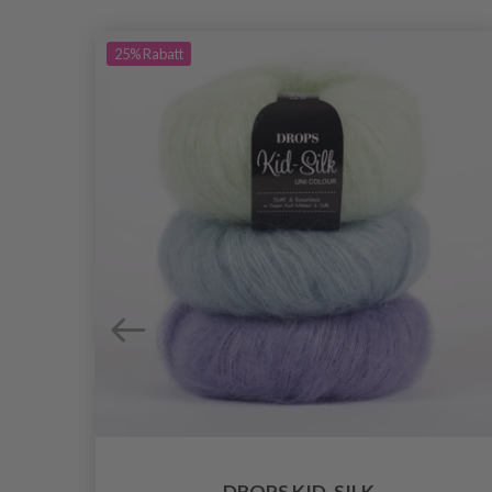
25%
Rabatt
DROPS KID-SILK