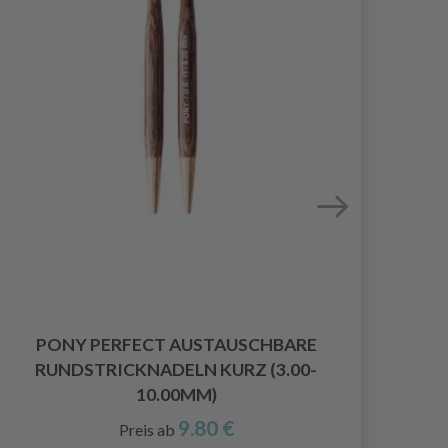
PONY PERFECT AUSTAUSCHBARE
P
RUNDSTRICKNADELN KURZ (3.00-
RU
10.00MM)
9.80 €
Preis ab