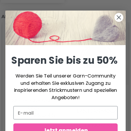
ANDERE KAUFTEN AUCH
Sparen Sie bis zu 50%
Werden Sie Teil unserer Garn-Community
und erhalten Sie exklusiven Zugang zu
inspirierenden Strickmustern und speziellen
Angeboten!
LINDEHOBBY NADEL-
UND
LANTERN MOON
MASCHENPROBEN-
TASCHE FÜR
MESSGERÄT
6.25 €
MASCHENMARKIERER
Jetzt anmelden