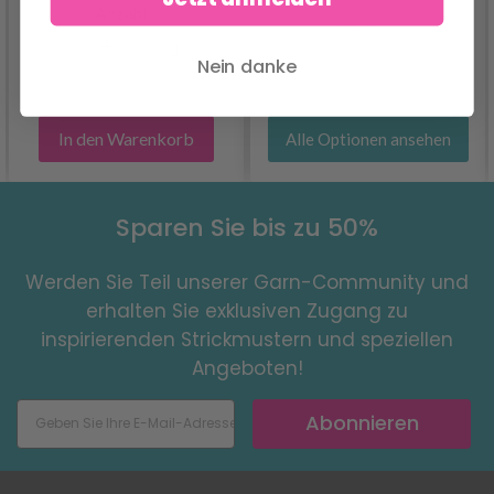
Anzahl
11.10 €
Nein danke
In den Warenkorb
Alle Optionen ansehen
Sparen Sie bis zu 50%
Werden Sie Teil unserer Garn-Community und
erhalten Sie exklusiven Zugang zu
inspirierenden Strickmustern und speziellen
Angeboten!
Abonnieren