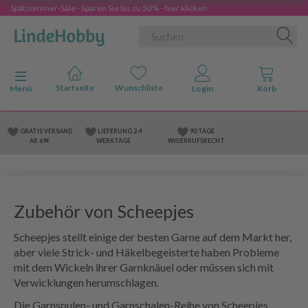
Spätsommer-Sale - Sparen Sie bis zu 50% - hier klicken
Anzeige ändern
Menü
GRATIS VERSAND
LIEFERUNG 2-4
90 TAGE
AB 69€
WERKTAGE
WIDERRUFSRECHT
Zubehör von Scheepjes
Scheepjes stellt einige der besten Garne auf dem Markt her,
aber viele Strick- und Häkelbegeisterte haben Probleme
mit dem Wickeln ihrer Garnknäuel oder müssen sich mit
Verwicklungen herumschlagen.
Die Garnspulen- und Garnschalen-Reihe von Scheepjes