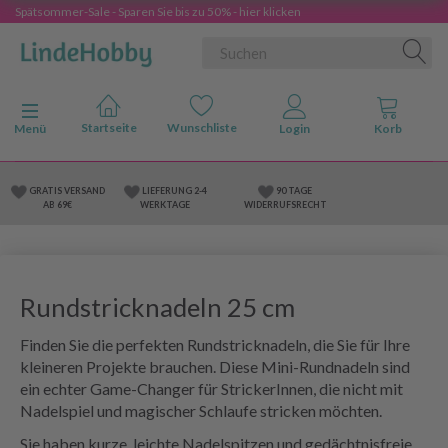
Spätsommer-Sale - Sparen Sie bis zu 50% - hier klicken
Anzeige ändern
Menü
GRATIS VERSAND
LIEFERUNG 2-4
90 TAGE
AB 69€
WERKTAGE
WIDERRUFSRECHT
Rundstricknadeln 25 cm
Finden Sie die perfekten Rundstricknadeln, die Sie für Ihre
kleineren Projekte brauchen. Diese Mini-Rundnadeln sind
ein echter Game-Changer für StrickerInnen, die nicht mit
Nadelspiel und magischer Schlaufe stricken möchten.
Sie haben kurze, leichte Nadelspitzen und gedächtnisfreie,