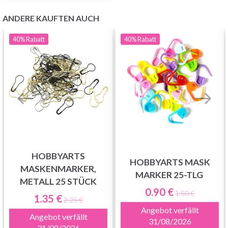
ANDERE KAUFTEN AUCH
40%
Rabatt
40%
Rabatt
HOBBYARTS
HOBBYARTS MASK
MASKENMARKER,
MARKER 25-TLG
METALL 25 STÜCK
0.90 €
1.50 €
1.35 €
2.25 €
Angebot verfällt
Angebot verfällt
31/08/2026
31/08/2026