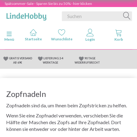
Spätsommer-Sale - Sparen Sie bis zu 50% - hier klicken
Anzeige ändern
Menü
GRATIS VERSAND
LIEFERUNG 2-4
90 TAGE
AB 69€
WERKTAGE
WIDERRUFSRECHT
Zopfnadeln
Zopfnadeln sind da, um Ihnen beim Zopfstricken zu helfen.
Wenn Sie eine Zopfnadel verwenden, verschieben Sie die
Hälfte der Maschen des Zopfs auf Ihre Zopfnadel. Dort
können sie entweder vor oder hinter der Arbeit warten.