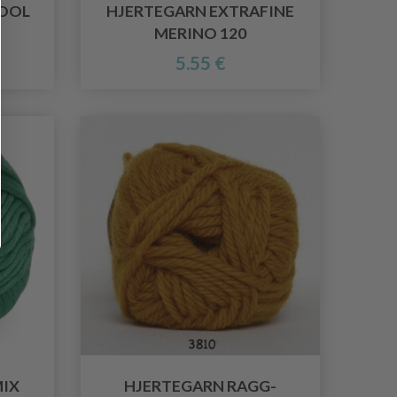
OOL
HJERTEGARN EXTRAFINE
MERINO 120
5.55 €
IX
HJERTEGARN RAGG-