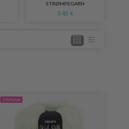
STRØMPEGARN
3.45 €
25%
Rabatt