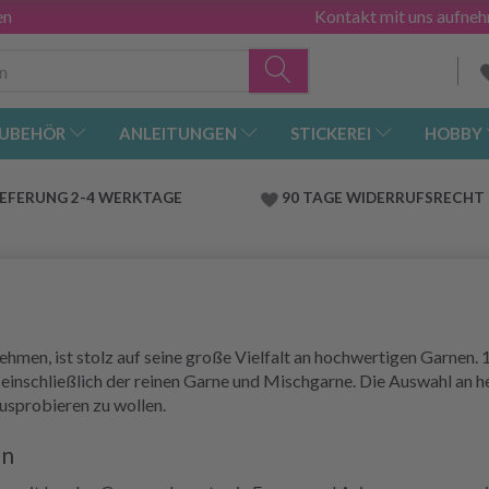
en
Kontakt mit uns aufne
UBEHÖR
ANLEITUNGEN
STICKEREI
HOBBY
IEFERUNG 2-4 WERKTAGE
90 TAGE WIDERRUFSRECHT
hmen, ist stolz auf seine große Vielfalt an hochwertigen Garnen.
n, einschließlich der reinen Garne und Mischgarne. Die Auswahl an
ausprobieren zu wollen.
en