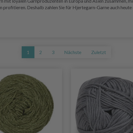
rn mit loyalen Garnproduzenten in Europa und Asien zusammen, mit
von profitieren. Deshalb zahlen Sie für Hjertegarn-Garne auch heut
1
2
3
Nächste
Zuletzt