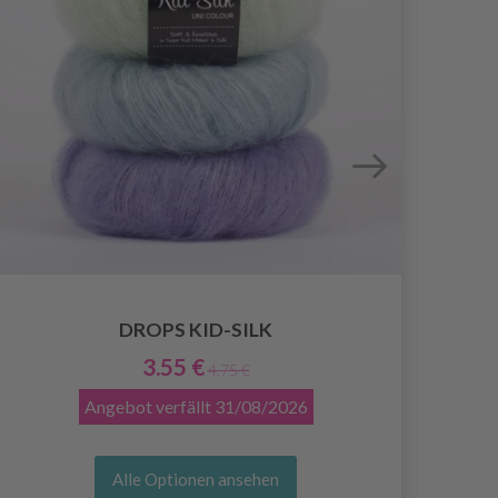
DROPS KID-SILK
3.55 €
4.75 €
Angebot verfällt
31/08/2026
Alle Optionen ansehen