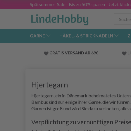
Spätsommer-Sale - Bis zu 50% sparen - Jetzt klick
GARNE
HÄKEL- & STRICKNADELN
Z
GRATIS VERSAND AB 69€
L
Hjertegarn
Hjertegarn, ein in Dänemark beheimatetes Unterne
Bambus sind nur einige ihrer Garne, die wir führe
Garnen ist groß und wird Sie dazu verlocken, alle 
Verpflichtung zu vernünftigen Preis