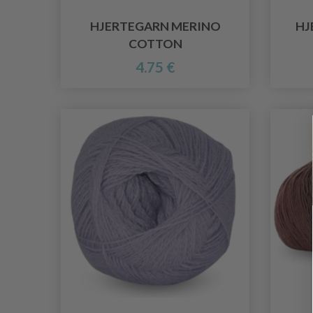
HJERTEGARN MERINO
HJ
COTTON
4.75 €