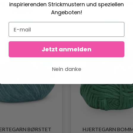
inspirierenden Strickmustern und speziellen
HJERTEGARN LONG
HJERTEGARN INCAW
COLORS
Angeboten!
9.60 €
7.85 €
Jetzt anmelden
Nein danke
ERTEGARN BØRSTET
HJERTEGARN BOMM