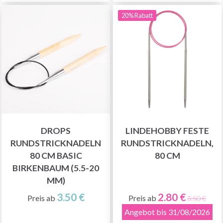
20% Rabatt
DROPS
LINDEHOBBY FESTE
RUNDSTRICKNADELN
RUNDSTRICKNADELN,
80 CM BASIC
80 CM
BIRKENBAUM (5.5-20
MM)
3.50 €
2.80 €
Preis ab
Preis ab
3.50 €
Angebot bis 31/08/2026