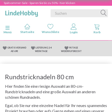
Spätsommer-Sale - Sparen Sie bis zu 50% - hier klicken
Anzeige ändern
Menü
GRATIS VERSAND
LIEFERUNG 2-4
90 TAGE
AB 69€
WERKTAGE
WIDERRUFSRECHT
Rundstricknadeln 80 cm
Hier finden Sie eine riesige Auswahl an 80-cm-
Rundstricknadeln und eine große Auswahl an anderen
schönen Rundnadeln.
Egal, ob Sie nur eine einzelne Nadel für Ihr neues spannendes
Projekt brauchen oder aufs Ganze gehen und eines unserer