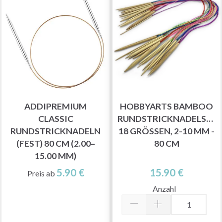
ADDIPREMIUM
HOBBYARTS BAMBOO
CLASSIC
RUNDSTRICKNADELSET,
RUNDSTRICKNADELN
18 GRÖSSEN, 2-10 MM - 8
(FEST) 80 CM (2.00–
0 CM
15.00 MM)
5.90 €
15.90 €
Preis ab
Anzahl