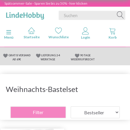
Spätsommer-Sale - Sparen Sie bis zu 50% - hier klicken
Anzeige ändern
Menü
GRATIS VERSAND
LIEFERUNG 2-4
90 TAGE
AB 69€
WERKTAGE
WIDERRUFSRECHT
Weihnachts-Bastelset
Filter