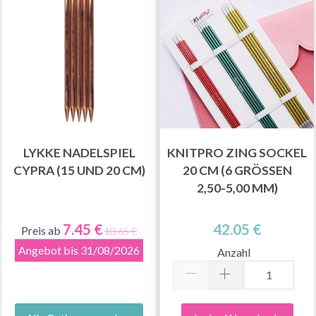
LYKKE NADELSPIEL
KNITPRO ZING SOCKEL
CYPRA (15 UND 20 CM)
20 CM (6 GRÖSSEN
2,50-5,00 MM)
7.45 €
42.05 €
Preis ab
10.65 €
Angebot bis 31/08/2026
Anzahl