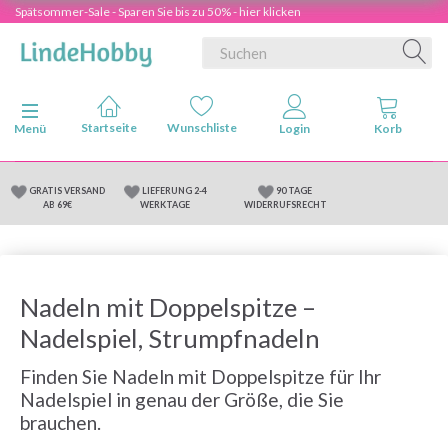
Spätsommer-Sale - Sparen Sie bis zu 50% - hier klicken
Anzeige ändern
Menü
GRATIS VERSAND
LIEFERUNG 2-4
90 TAGE
AB 69€
WERKTAGE
WIDERRUFSRECHT
Nadeln mit Doppelspitze –
Nadelspiel, Strumpfnadeln
Finden Sie Nadeln mit Doppelspitze für Ihr
Nadelspiel in genau der Größe, die Sie
brauchen.