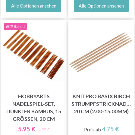
Alle Optionen ansehen
Alle Optionen ansehen
60% Rabatt
HOBBYARTS
KNITPRO BASIX BIRCH
NADELSPIEL-SET,
STRUMPFSTRICKNADEL
DUNKLER BAMBUS, 15
20 CM (2.00-15.00MM)
GRÖSSEN, 20 CM
5.95 €
4.75 €
Preis ab
14.95 €