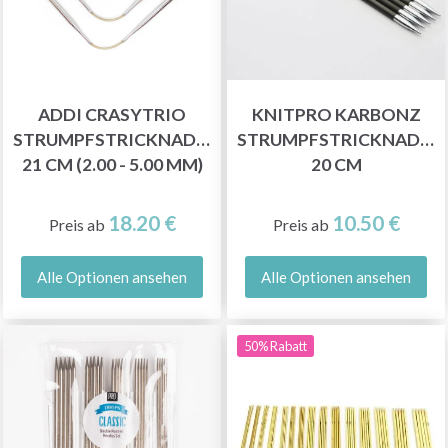
Sparen Sie bis zu 50%
ADDI CRASYTRIO
KNITPRO KARBONZ
Werden Sie Teil unserer Garn-Community
STRUMPFSTRICKNADELN,
STRUMPFSTRICKNADEL
und erhalten Sie exklusiven Zugang zu
21 CM (2.00 - 5.00 MM)
20 CM
inspirierenden Strickmustern und speziellen
Angeboten!
18.20 €
10.50 €
Preis ab
Preis ab
Alle Optionen ansehen
Alle Optionen ansehen
Jetzt anmelden
50% Rabatt
Nein danke