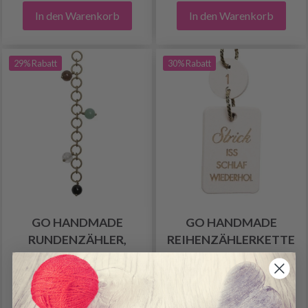
In den Warenkorb
In den Warenkorb
29% Rabatt
30% Rabatt
GO HANDMADE
GO HANDMADE
RUNDENZÄHLER,
REIHENZÄHLERKETTE
ANTIK, 10 RING
AUS HOLZ, ZAHLEN 1-
10
12.30 €
9.25 €
17.55 €
13.25 €