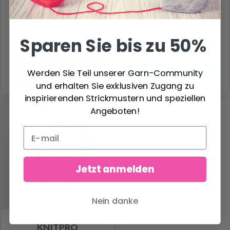
Angebot bis 31/08/2026
Angebot bis 31/08/2026
Anzahl
Sparen Sie bis zu 50%
Werden Sie Teil unserer Garn-Community
In den Warenkorb
Alle Optionen ansehen
und erhalten Sie exklusiven Zugang zu
inspirierenden Strickmustern und speziellen
Angeboten!
Jetzt anmelden
Nein danke
KNITPRO