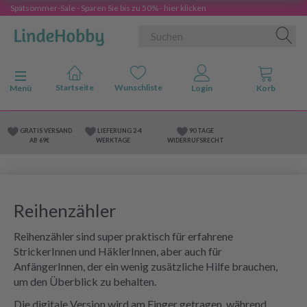
Spätsommer-Sale - Sparen Sie bis zu 50% - hier klicken
Anzeige ändern
Menü
GRATIS VERSAND
LIEFERUNG 2-4
90 TAGE
AB 69€
WERKTAGE
WIDERRUFSRECHT
Reihenzähler
Reihenzähler sind super praktisch für erfahrene
StrickerInnen und HäklerInnen, aber auch für
AnfängerInnen, der ein wenig zusätzliche Hilfe brauchen,
um den Überblick zu behalten.
Die digitale Version wird am Finger getragen, während