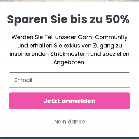
STAEDTLER FIMO
ELLIERMASSE GIRLIE
Sparen Sie bis zu 50%
8.85 €
11.05 €
ngebot bis 12/08/2026
Werden Sie Teil unserer Garn-Community
und erhalten Sie exklusiven Zugang zu
Anzahl
inspirierenden Strickmustern und speziellen
Angeboten!
Jetzt anmelden
Sparen Sie bis zu 50%
den Sie Teil unserer Garn-Community und erhalten
Nein danke
iven Zugang zu inspirierenden Strickmustern und spe
Angeboten!