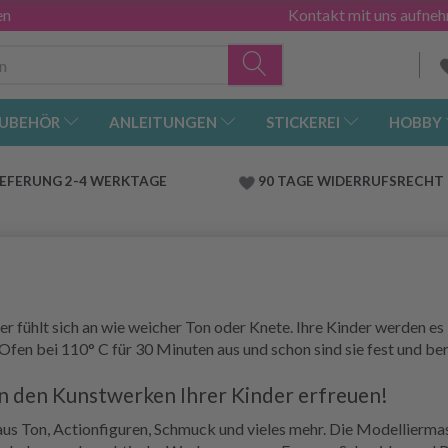
en
Kontakt mit uns aufne
UBEHÖR
ANLEITUNGEN
STICKEREI
HOBBY
IEFERUNG 2-4 WERKTAGE
90 TAGE WIDERRUFSRECHT
r fühlt sich an wie weicher Ton oder Knete. Ihre Kinder werden es 
Ofen bei 110° C für 30 Minuten aus und schon sind sie fest und ber
an den Kunstwerken Ihrer Kinder erfreuen!
aus Ton, Actionfiguren, Schmuck und vieles mehr. Die Modellierm