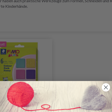
ir haben auch praktische Werkzeuge zum Formen, Schneiden und Ro
arte Kinderhände.
batt