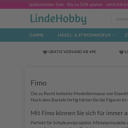
Spätsommer-Sale - Bis zu 50% sparen - Jetzt klick
GARNE
HÄKEL- & STRICKNADELN
Z
GRATIS VERSAND AB 69€
L
Fimo
Die zu Recht beliebte Modelliermasse von Staedtle
Nach dem Basteln fertig härten Sie die Figuren im 
Mit Fimo können Sie sich für immer 
Perfekt für Schulkunstprojekte, Miniaturmodelle 