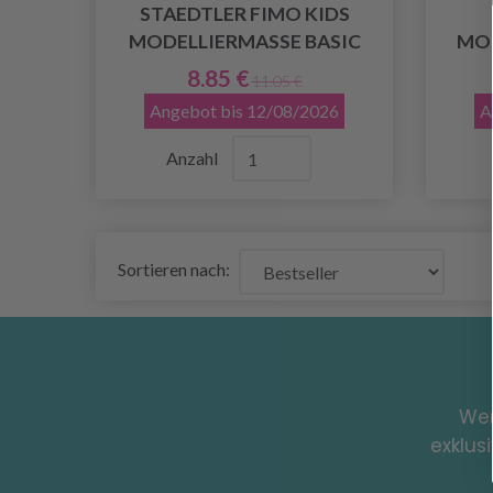
STAEDTLER FIMO KIDS
MODELLIERMASSE BASIC
MOD
8.85 €
11.05 €
Angebot bis 12/08/2026
A
Anzahl
Sortieren nach:
Wer
exklus