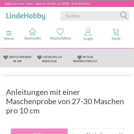
Spätsommer-Sale - Sparen Sie bis zu 50% - hier klicken
Anzeige ändern
Menü
GRATIS VERSAND
LIEFERUNG 2-4
90 TAGE
AB 69€
WERKTAGE
WIDERRUFSRECHT
Anleitungen mit einer
Maschenprobe von 27-30 Maschen
pro 10 cm