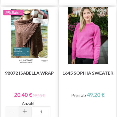
29% Rabatt
98072 ISABELLA WRAP
1645 SOPHIA SWEATER
20.40 €
49.20 €
Preis ab
29.10 €
Anzahl