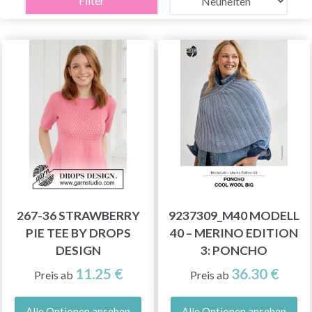
Filter
267-36 STRAWBERRY
9237309_M40 MODELL
PIE TEE BY DROPS
40 – MERINO EDITION
DESIGN
3: PONCHO
11.25 €
36.30 €
Preis ab
Preis ab
Alle Optionen ansehen
Alle Optionen ansehen