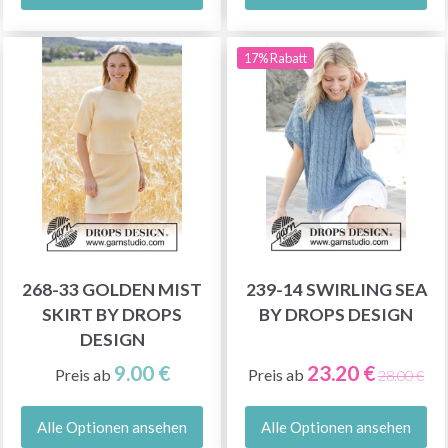
17% Rabatt
268-33 GOLDEN MIST
239-14 SWIRLING SEA
SKIRT BY DROPS
BY DROPS DESIGN
DESIGN
9.00 €
23.20 €
Preis ab
Preis ab
28.00 €
Alle Optionen ansehen
Alle Optionen ansehen