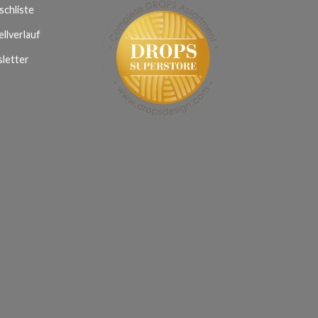
chliste
llverlauf
letter