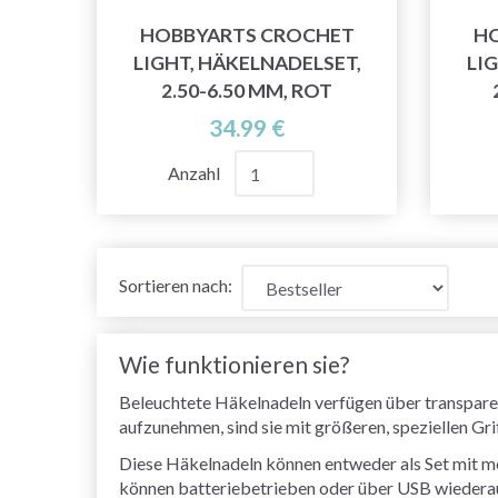
HOBBYARTS CROCHET
H
LIGHT, HÄKELNADELSET,
LI
2.50-6.50 MM, ROT
34.99 €
Anzahl
Sortieren nach:
Wie funktionieren sie?
Beleuchtete Häkelnadeln verfügen über transparent
aufzunehmen, sind sie mit größeren, speziellen Gr
Diese Häkelnadeln können entweder als Set mit me
können batteriebetrieben oder über USB wiederauf