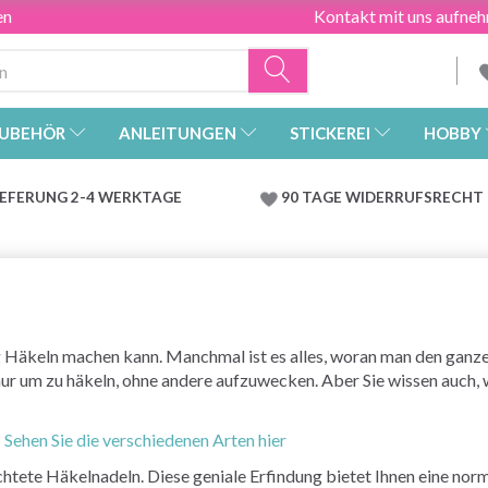
en
Kontakt mit uns aufne
UBEHÖR
ANLEITUNGEN
STICKEREI
HOBBY
IEFERUNG 2-4 WERKTAGE
90 TAGE WIDERRUFSRECHT
ig Häkeln machen kann. Manchmal ist es alles, woran man den gan
ur um zu häkeln, ohne andere aufzuwecken. Aber Sie wissen auch,
?
Sehen Sie die verschiedenen Arten hier
chtete Häkelnadeln. Diese geniale Erfindung bietet Ihnen eine no