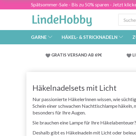
Spätsommer-Sale - Bis zu 50% sparen - Jetzt klick
GARNE
HÄKEL- & STRICKNADELN
Z
GRATIS VERSAND AB 69€
L
Häkelnadelsets mit Licht
Nur passionierte HäkelerInnen wissen, wie sücht
Schein einer schwachen Nachttischlampe häkeln, n
besonders für Ihre Augen.
Sie brauchen eine Lampe für Ihre Häkelabenteuer
Deshalb gibt es Häkelnadeln mit Licht oder beleu