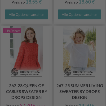
18.55 €
18.60 €
Preis ab
Preis ab
Alle Optionen ansehen
Alle Optionen ansehen
11% Rabatt
267-28 QUEEN OF
267-25 SUMMER LIVING
CABLES SWEATER BY
SWEATER BY DROPS
DROPS DESIGN
DESIGN
57.70 €
14.50 €
Preis ab
Preis ab
64.90 €