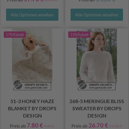
Alle Optionen ansehen
Alle Optionen ansehen
17% Rabatt
15% Rabatt
51-3 HONEY HAZE
268-5 MERINGUE BLISS
BLANKET BY DROPS
SWEATER BY DROPS
DESIGN
DESIGN
7.80 €
26.70 €
Preis ab
Preis ab
9.40 €
31.50 €