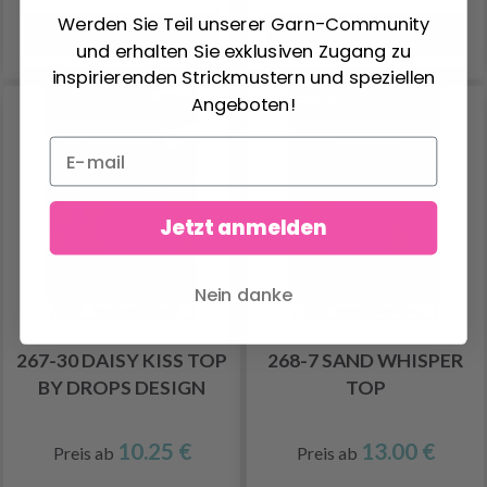
Werden Sie Teil unserer Garn-Community
Alle Optionen ansehen
Alle Optionen ansehen
und erhalten Sie exklusiven Zugang zu
inspirierenden Strickmustern und speziellen
Angeboten!
Jetzt anmelden
Nein danke
267-30 DAISY KISS TOP
268-7 SAND WHISPER
BY DROPS DESIGN
TOP
10.25 €
13.00 €
Preis ab
Preis ab