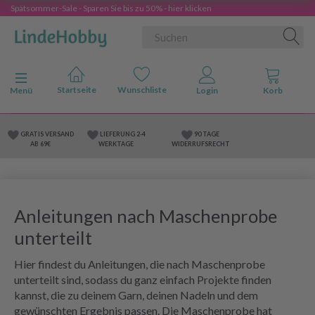
Spätsommer-Sale - Sparen Sie bis zu 50% - hier klicken
Anzeige ändern
Menü
GRATIS VERSAND
LIEFERUNG 2-4
90 TAGE
AB 69€
WERKTAGE
WIDERRUFSRECHT
Anleitungen nach Maschenprobe
unterteilt
Hier findest du Anleitungen, die nach Maschenprobe
unterteilt sind, sodass du ganz einfach Projekte finden
kannst, die zu deinem Garn, deinen Nadeln und dem
gewünschten Ergebnis passen. Die Maschenprobe hat