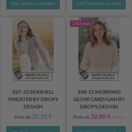
Alle Optionen ansehen
Alle Optionen ansehen
23% Rabatt
267-33 SEASHELL
268-11 MORNING
SWEATER BY DROPS
GLOW CARDIGAN BY
DESIGN
DROPS DESIGN
35.20 €
32.80 €
Preis ab
Preis ab
42.40 €