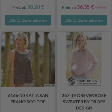
38.20 €
36.35 €
Preis ab
Preis ab
42.35 €
Alle Optionen ansehen
Alle Optionen ansehen
6166-10 KATIA SAN
267-1 FOREVER ROSE
FRANCISCO TOP
SWEATER BY DROPS
DESIGN