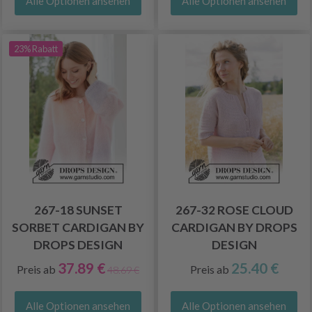
Alle Optionen ansehen
Alle Optionen ansehen
23% Rabatt
267-18 SUNSET
267-32 ROSE CLOUD
SORBET CARDIGAN BY
CARDIGAN BY DROPS
DROPS DESIGN
DESIGN
37.89 €
25.40 €
Preis ab
Preis ab
48.69 €
Alle Optionen ansehen
Alle Optionen ansehen