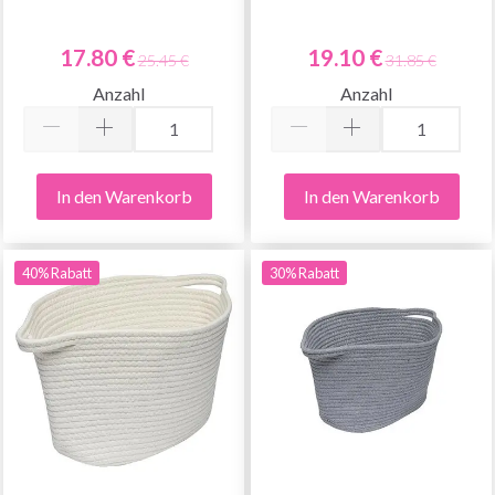
17.80 €
19.10 €
25.45 €
31.85 €
Anzahl
Anzahl
In den Warenkorb
In den Warenkorb
40% Rabatt
30% Rabatt