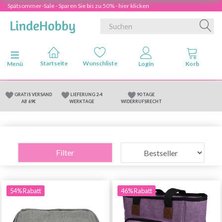
Spätsommer-Sale - Sparen Sie bis zu 50% - hier klicken
Anzeige ändern
Menü
GRATIS VERSAND
LIEFERUNG 2-4
90 TAGE
AB 69€
WERKTAGE
WIDERRUFSRECHT
Filter
54% Rabatt
46% Rabatt