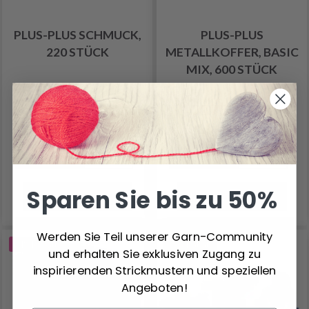
PLUS-PLUS SCHMUCK,
PLUS-PLUS
220 STÜCK
METALLKOFFER, BASIC
MIX, 600 STÜCK
10.15 €
32.75 €
13.50 €
43.70 €
Anzahl
Anzahl
Sparen Sie bis zu 50%
In den Warenkorb
In den Warenkorb
Werden Sie Teil unserer Garn-Community
24% Rabatt
25% Rabatt
und erhalten Sie exklusiven Zugang zu
inspirierenden Strickmustern und speziellen
Angeboten!