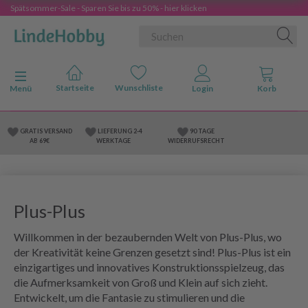
Spätsommer-Sale - Sparen Sie bis zu 50% - hier klicken
Anzeige ändern
Menü
GRATIS VERSAND
LIEFERUNG 2-4
90 TAGE
AB 69€
WERKTAGE
WIDERRUFSRECHT
Plus-Plus
Willkommen in der bezaubernden Welt von Plus-Plus, wo
der Kreativität keine Grenzen gesetzt sind! Plus-Plus ist ein
einzigartiges und innovatives Konstruktionsspielzeug, das
die Aufmerksamkeit von Groß und Klein auf sich zieht.
Entwickelt, um die Fantasie zu stimulieren und die