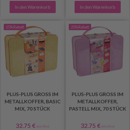
In den Warenkorb
In den Warenkorb
25% Rabatt
25% Rabatt
PLUS-PLUS GROSS IM
PLUS-PLUS GROSS IM
METALLKOFFER, BASIC
METALLKOFFER,
MIX, 70 STÜCK
PASTELL MIX, 70 STÜCK
32.75 €
32.75 €
43.70 €
43.70 €