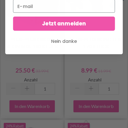
Jetzt anmelden
PLUS-PLUS GROSS
PLUS-PLUS ROBOTER,
Nein danke
NEON MIX, 100 STÜCK
170 STÜCK
25.50 €
8.99 €
33.99 €
11.99 €
Anzahl
Anzahl
In den Warenkorb
In den Warenkorb
24% Rabatt
24% Rabatt