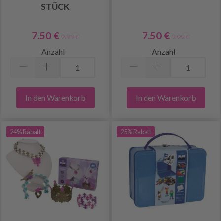
STÜCK
7.50 €
7.50 €
9.99 €
9.99 €
Anzahl
Anzahl
In den Warenkorb
In den Warenkorb
24% Rabatt
25% Rabatt