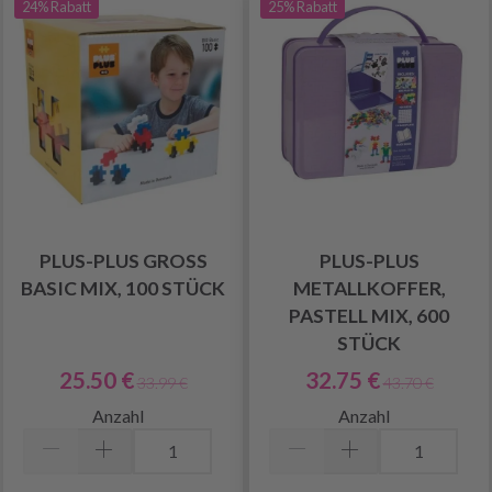
24% Rabatt
25% Rabatt
PLUS-PLUS GROSS
PLUS-PLUS
BASIC MIX, 100 STÜCK
METALLKOFFER,
PASTELL MIX, 600
STÜCK
25.50 €
32.75 €
33.99 €
43.70 €
Anzahl
Anzahl