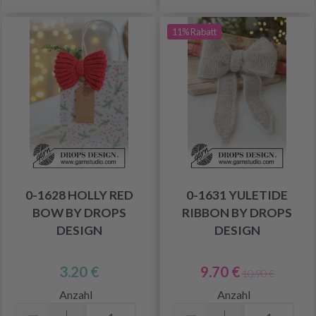
11% Rabatt
0-1628 HOLLY RED
0-1631 YULETIDE
BOW BY DROPS
RIBBON BY DROPS
DESIGN
DESIGN
3.20 €
9.70 €
10.90 €
Anzahl
Anzahl