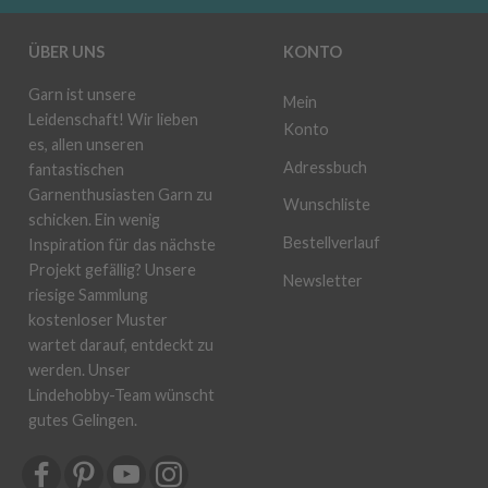
ÜBER UNS
KONTO
Garn ist unsere
Mein
Leidenschaft! Wir lieben
Konto
es, allen unseren
Adressbuch
fantastischen
Garnenthusiasten Garn zu
Wunschliste
schicken. Ein wenig
Bestellverlauf
Inspiration für das nächste
Projekt gefällig? Unsere
Newsletter
riesige Sammlung
kostenloser Muster
wartet darauf, entdeckt zu
werden. Unser
Lindehobby-Team wünscht
gutes Gelingen.