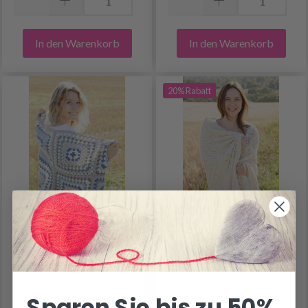
In den Warenkorb
In den Warenkorb
20% Rabatt
247-2 DUTCH TILES BY
247-1 SPRING SLALOM
DROPS DESIGN
BY DROPS DESIGN
Sparen Sie bis zu 50%