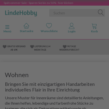
Spätsommer-Sale - Sparen Sie bis zu 50% - hier klicken
Anzeige ändern
Menü
GRATIS VERSAND
LIEFERUNG 2-4
90 TAGE
AB 69€
WERKTAGE
WIDERRUFSRECHT
Wohnen
Bringen Sie mit einzigartigen Handarbeiten
individuelles Flair in Ihre Einrichtung
Unsere Muster für Innenräume sind detaillierte Anleitungen,
die Ihnen helfen, lebendige und farbenfrohe Stücke zu
kreieren, die sich als Dekorationsartikel sowie als