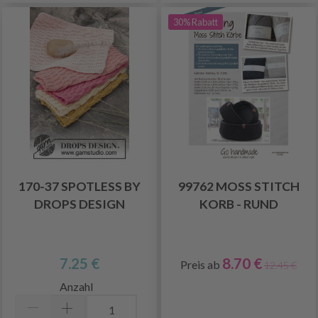
30% Rabatt
170-37 SPOTLESS BY
99762 MOSS STITCH
DROPS DESIGN
KORB - RUND
7.25 €
8.70 €
Preis ab
12.45 €
Anzahl