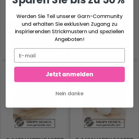
73.60 €
39.60 €
49.50 €
Werden Sie Teil unserer Garn-Community
Anzahl
Anzahl
und erhalten Sie exklusiven Zugang zu
inspirierenden Strickmustern und speziellen
Angeboten!
In den Warenkorb
In den Warenkorb
Jetzt anmelden
Nein danke